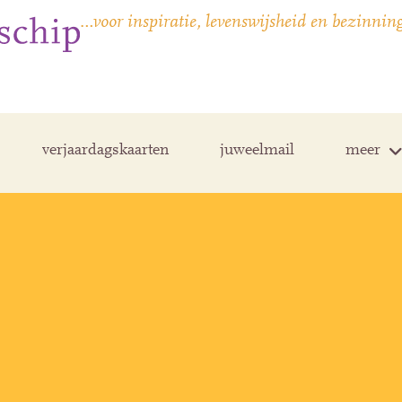
…voor inspiratie, levenswijsheid en bezinnin
verjaardagskaarten
juweelmail
meer