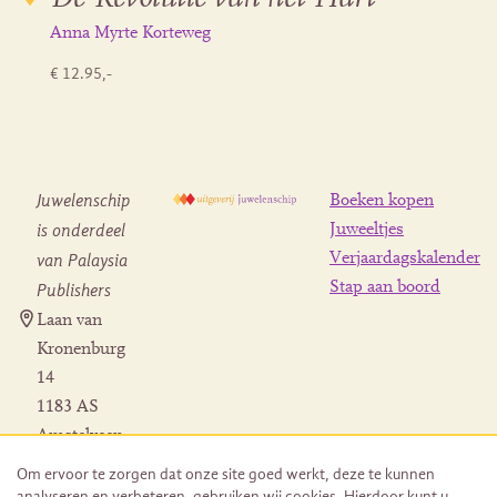
Anna Myrte Korteweg
€ 12.95,-
Juwelenschip
Boeken kopen
is onderdeel
Juweeltjes
Verjaardagskalender
van Palaysia
Stap aan boord
Publishers
Laan van
Kronenburg
14
1183 AS
Amstelveen
Contact
Om ervoor te zorgen dat onze site goed werkt, deze te kunnen
Herroeping
analyseren en verbeteren, gebruiken wij cookies. Hierdoor kunt u