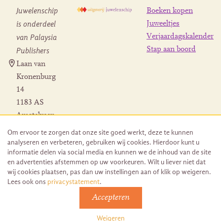
Juwelenschip
Boeken kopen
is onderdeel
Juweeltjes
Verjaardagskalender
van Palaysia
Stap aan boord
Publishers
Laan van
Kronenburg
14
1183 AS
Amstelveen
Contact
Om ervoor te zorgen dat onze site goed werkt, deze te kunnen
Herroeping
analyseren en verbeteren, gebruiken wij cookies. Hierdoor kunt u
bestelling
informatie delen via social media en kunnen we de inhoud van de site
en advertenties afstemmen op uw voorkeuren. Wilt u liever niet dat
wij cookies plaatsen, pas dan uw instellingen aan of klik op weigeren.
Lees ook ons
privacystatement
.
Accepteren
© 2026 Uitgeverij Juwelenschip. Duurzaam ontwikkeld door
Go2People
Weigeren
Algemene voorwaarden | Sitemap