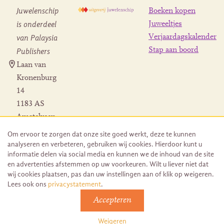
Juwelenschip
Boeken kopen
is onderdeel
Juweeltjes
Verjaardagskalender
van Palaysia
Stap aan boord
Publishers
Laan van
Kronenburg
14
1183 AS
Amstelveen
Contact
Om ervoor te zorgen dat onze site goed werkt, deze te kunnen
Herroeping
analyseren en verbeteren, gebruiken wij cookies. Hierdoor kunt u
bestelling
informatie delen via social media en kunnen we de inhoud van de site
en advertenties afstemmen op uw voorkeuren. Wilt u liever niet dat
wij cookies plaatsen, pas dan uw instellingen aan of klik op weigeren.
Lees ook ons
privacystatement
.
Accepteren
© 2026 Uitgeverij Juwelenschip. Duurzaam ontwikkeld door
Go2People
Weigeren
Algemene voorwaarden | Sitemap