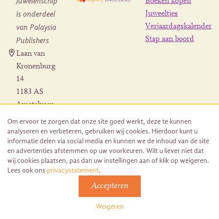
Juwelenschip
Boeken kopen
is onderdeel
Juweeltjes
Verjaardagskalender
van Palaysia
Stap aan boord
Publishers
Laan van
Kronenburg
14
1183 AS
Amstelveen
Contact
Om ervoor te zorgen dat onze site goed werkt, deze te kunnen
Herroeping
analyseren en verbeteren, gebruiken wij cookies. Hierdoor kunt u
bestelling
informatie delen via social media en kunnen we de inhoud van de site
en advertenties afstemmen op uw voorkeuren. Wilt u liever niet dat
wij cookies plaatsen, pas dan uw instellingen aan of klik op weigeren.
Lees ook ons
privacystatement
.
Accepteren
© 2026 Uitgeverij Juwelenschip. Duurzaam ontwikkeld door
Go2People
Weigeren
Algemene voorwaarden | Sitemap