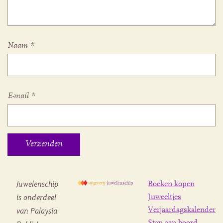
Naam
*
E-mail
*
Juwelenschip
Boeken kopen
is onderdeel
Juweeltjes
Verjaardagskalender
van Palaysia
Stap aan boord