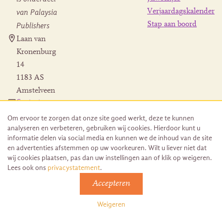
Verjaardagskalender
van Palaysia
Stap aan boord
Publishers
Laan van
Kronenburg
14
1183 AS
Amstelveen
Contact
Herroeping
Om ervoor te zorgen dat onze site goed werkt, deze te kunnen
bestelling
analyseren en verbeteren, gebruiken wij cookies. Hierdoor kunt u
informatie delen via social media en kunnen we de inhoud van de site
en advertenties afstemmen op uw voorkeuren. Wilt u liever niet dat
wij cookies plaatsen, pas dan uw instellingen aan of klik op weigeren.
Lees ook ons
privacystatement
.
© 2026 Uitgeverij Juwelenschip. Duurzaam ontwikkeld door
Accepteren
Go2People
Algemene voorwaarden | Sitemap
Weigeren