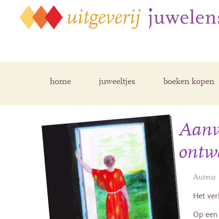
home
juweeltjes
boeken kopen
Aanwe
ontw
Auteur
Het ver
Op een a