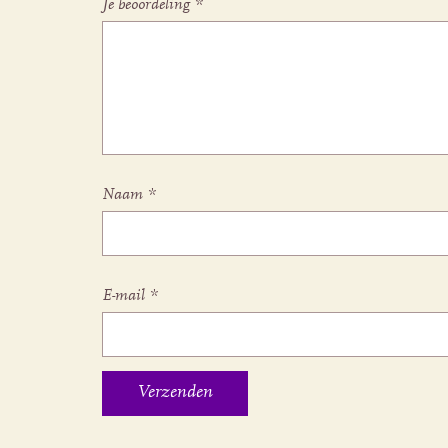
Je beoordeling
*
Naam
*
E-mail
*