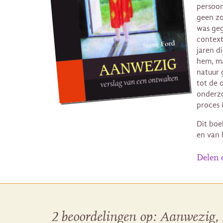
persoonl
geen zo
was geg
context
jaren d
hem, ma
natuur 
tot de 
onderzo
proces 
Dit boe
en van 
Delen
2 beoordelingen op:
Aanwezig, 