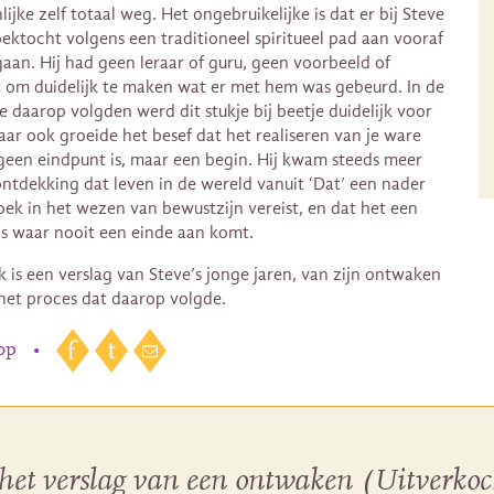
ijke zelf totaal weg. Het ongebruikelijke is dat er bij Steve
ektocht volgens een traditioneel spiritueel pad aan vooraf
aan. Hij had geen leraar of guru, geen voorbeeld of
 om duidelijk te maken wat er met hem was gebeurd. In de
ie daarop volgden werd dit stukje bij beetje duidelijk voor
ar ook groeide het besef dat het realiseren van je ware
geen eindpunt is, maar een begin. Hij kwam steeds meer
ontdekking dat leven in de wereld vanuit ‘Dat’ een nader
ek in het wezen van bewustzijn vereist, en dat het een
is waar nooit een einde aan komt.
k is een verslag van Steve’s jonge jaren, van zijn ontwaken
het proces dat daarop volgde.
 op
•
het verslag van een ontwaken (Uitverkoc