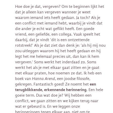
Hoe doe je dat, vergeven? Om te beginnen lijkt het
dat je alleen kan vergeven wanneer je weet
waarom iemand iets heeft gedaan. Ja toch? Als je
een conflict met iemand hebt, waarbij je vindt dat
die ander je echt wat geflikt heeft. Een goede
vriend, een geliefde, een collega. Vaak speelt het
daarbij, dat je vindt ‘dit is een ontzettende
rotstreek!’ Als je dat ziet dan denk je: ‘als hij mij nou
zou uitleggen waarom hij het heeft gedaan en hij
legt het me helemaal precies uit, dan kan ik hem
vergeven.’ Soms werkt het inderdaad zo. Soms
werkt het als je met elkaar gaat zitten en je gaat
met elkaar praten, hoe noemen ze dat. Ik heb een
boek van
Hanna Arend
, een joodse filosofe,
een
gekregen. Fantastisch goed! Ze noemt het
terugblikkende, erkennende herinnering
. Een hele
goeie term. Dus wat doe je? Wij hebben een
conflict, we gaan zitten en we kijken terug naar
wat er gebeurd is. En we leggen onze
herinneringen tegen elkaar aan, niet om te