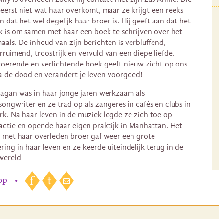
 eerst niet wat haar overkomt, maar ze krijgt een reeks
n dat het wel degelijk haar broer is. Hij geeft aan dat het
ak is om samen met haar een boek te schrijven over het
aals. De inhoud van zijn berichten is verbluffend,
rruimend, troostrijk en vervuld van een diepe liefde.
roerende en verlichtende boek geeft nieuw zicht op ons
a de dood en verandert je leven voorgoed!
agan was in haar jonge jaren werkzaam als
songwriter en ze trad op als zangeres in cafés en clubs in
k. Na haar leven in de muziek legde ze zich toe op
actie en opende haar eigen praktijk in Manhattan. Het
 met haar overleden broer gaf weer een grote
ring in haar leven en ze keerde uiteindelijk terug in de
wereld.
 op
•