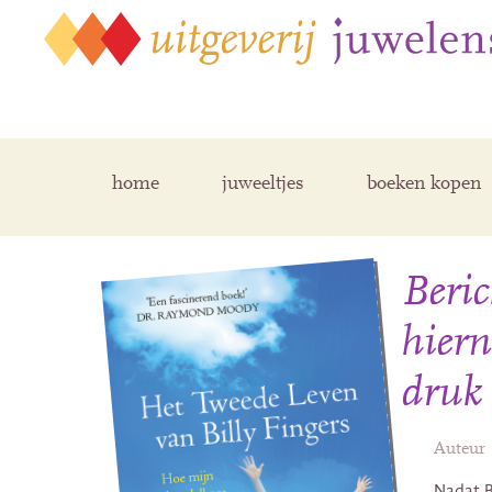
home
juweeltjes
boeken kopen
Beric
hiern
druk
Auteur
Nadat B