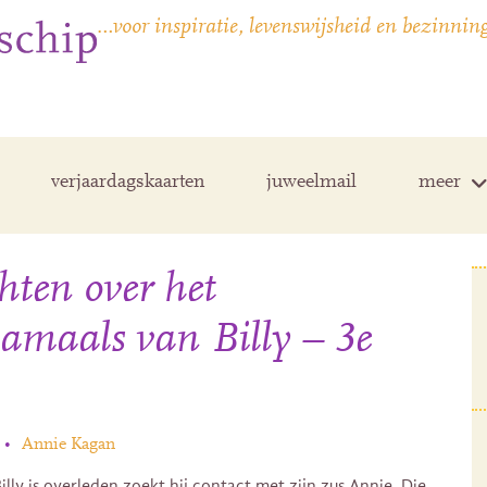
…voor inspiratie, levenswijsheid en bezinnin
verjaardagskaarten
juweelmail
meer
hten over het
amaals van Billy – 3e
•
Annie Kagan
illy is overleden zoekt hij contact met zijn zus Annie. Die