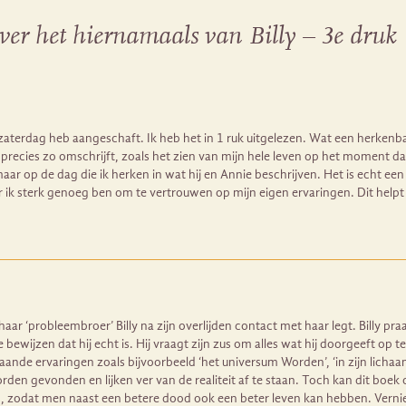
ver het hiernamaals van Billy – 3e druk
k zaterdag heb aangeschaft. Ik heb het in 1 ruk uitgelezen. Wat een herkenb
precies zo omschrijft, zoals het zien van mijn hele leven op het moment dat i
 op de dag die ik herken in wat hij en Annie beschrijven. Het is echt een 
ik sterk genoeg ben om te vertrouwen op mijn eigen ervaringen. Dit helpt w
r ‘probleembroer’ Billy na zijn overlijden contact met haar legt. Billy praat
bewijzen dat hij echt is. Hij vraagt zijn zus om alles wat hij doorgeeft op
gaande ervaringen zoals bijvoorbeeld ‘het universum Worden’, ‘in zijn lichaa
 gevonden en lijken ver van de realiteit af te staan. Toch kan dit boek o
n, zodat men naast een betere dood ook een beter leven kan hebben. Verni