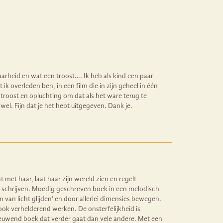
aarheid en wat een troost…. Ik heb als kind een paar
k overleden ben, in een film die in zijn geheel in één
troost en opluchting om dat als het ware terug te
el. Fijn dat je het hebt uitgegeven. Dank je.
 met haar, laat haar zijn wereld zien en regelt
 te schrijven. Moedig geschreven boek in een melodisch
m van licht glijden’ en door allerlei dimensies bewegen.
ok verhelderend werken. De onsterfelijkheid is
euwend boek dat verder gaat dan vele andere. Met een