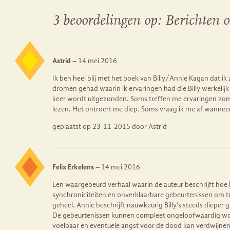
3 beoordelingen op:
Berichten o
Astrid
–
14 mei 2016
Ik ben heel blij met het boek van Billy/Annie Kagan dat i
dromen gehad waarin ik ervaringen had die Billy werkelijk 
keer wordt uitgezonden. Soms treffen me ervaringen zomaar
lezen. Het ontroert me diep. Soms vraag ik me af wanneer 
geplaatst op 23-11-2015 door Astrid
Felix Erkelens
–
14 mei 2016
Een waargebeurd verhaal waarin de auteur beschrijft hoe haa
synchroniciteiten en onverklaarbare gebeurtenissen om te 
geheel. Annie beschrijft nauwkeurig Billy’s steeds dieper 
De gebeurtenissen kunnen compleet ongeloofwaardig worden
voelbaar en eventuele angst voor de dood kan verdwijne