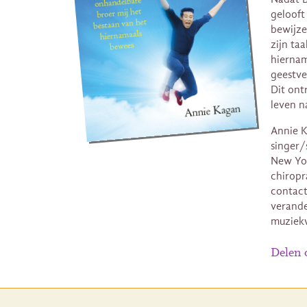
gelooft
bewijze
zijn ta
hiernam
geestve
Dit ont
leven n
Annie K
singer/
New Yor
chiropr
contact
verande
muziek
Delen