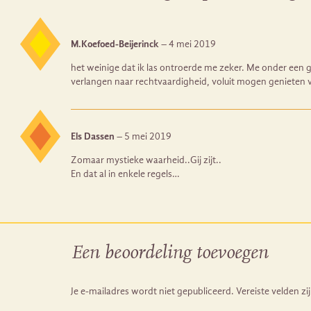
M.Koefoed-Beijerinck
–
4 mei 2019
het weinige dat ik las ontroerde me zeker. Me onder een g
verlangen naar rechtvaardigheid, voluit mogen genieten va
Els Dassen
–
5 mei 2019
Zomaar mystieke waarheid..Gij zijt..
En dat al in enkele regels…
Een beoordeling toevoegen
Je e-mailadres wordt niet gepubliceerd.
Vereiste velden z