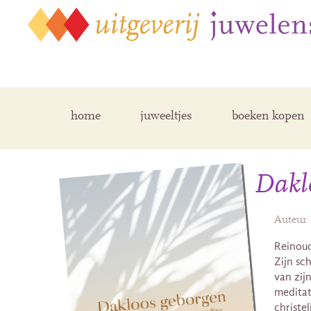
home
juweeltjes
boeken kopen
Dakl
Auteur
Reinoud
Zijn sch
van zij
meditat
christe