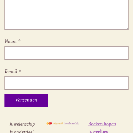
Naam
*
E-mail
*
Juwelenschip
Boeken kopen
is onderdeel
Juweeltjes