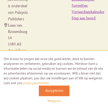
is onderdeel
Juweeltjes
Verjaardagskalender
van Palaysia
Stap aan boord
Publishers
Laan van
Kronenburg
14
1183 AS
Amstelveen
Contact
Om ervoor te zorgen dat onze site goed werkt, deze te kunnen
Herroeping
analyseren en verbeteren, gebruiken wij cookies. Hierdoor kunt u
bestelling
informatie delen via social media en kunnen we de inhoud van de site
en advertenties afstemmen op uw voorkeuren. Wilt u liever niet dat
wij cookies plaatsen, pas dan uw instellingen aan of klik op weigeren.
Lees ook ons
privacystatement
.
Accepteren
© 2026 Uitgeverij Juwelenschip. Duurzaam ontwikkeld door
Go2People
Weigeren
Algemene voorwaarden | Sitemap