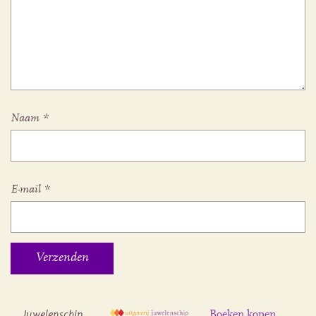
Naam
*
E-mail
*
Juwelenschip
Boeken kopen