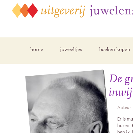
home
juweeltjes
boeken kopen
De gr
inwij
Auteur
Er is m
horen. E
ben ik.