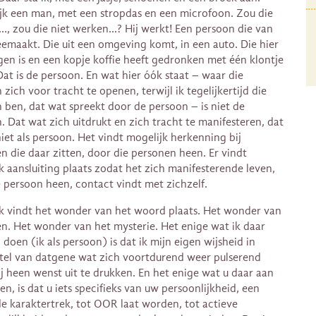
jk een man, met een stropdas en een microfoon. Zou die
, zou die niet werken…? Hij werkt! Een persoon die van
eemaakt. Die uit een omgeving komt, in een auto. Die hier
en is en een kopje koffie heeft gedronken met één klontje
 Dat is de persoon. En wat hier óók staat – waar die
zich voor tracht te openen, terwijl ik tegelijkertijd die
 ben, dat wat spreekt door de persoon – is niet de
. Dat wat zich uitdrukt en zich tracht te manifesteren, dat
niet als persoon. Het vindt mogelijk herkenning bij
n die daar zitten, door die personen heen. Er vindt
k aansluiting plaats zodat het zich manifesterende leven,
 persoon heen, contact vindt met zichzelf.
k vindt het wonder van het woord plaats. Het wonder van
en. Het wonder van het mysterie. Het enige wat ik daar
 doen (ik als persoon) is dat ik mijn eigen wijsheid in
stel van datgene wat zich voortdurend weer pulserend
j heen wenst uit te drukken. En het enige wat u daar aan
n, is dat u iets specifieks van uw persoonlijkheid, een
e karaktertrek, tot OOR laat worden, tot actieve