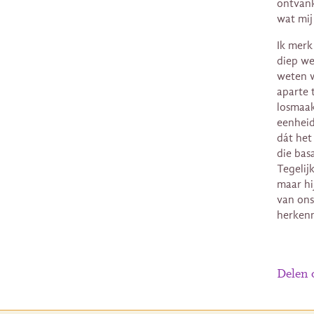
ontvank
wat mij
Ik merk
diep we
weten w
aparte 
losmaak
eenheid 
dát het
die bas
Tegelijk
maar hi
van ons
herkenn
Delen