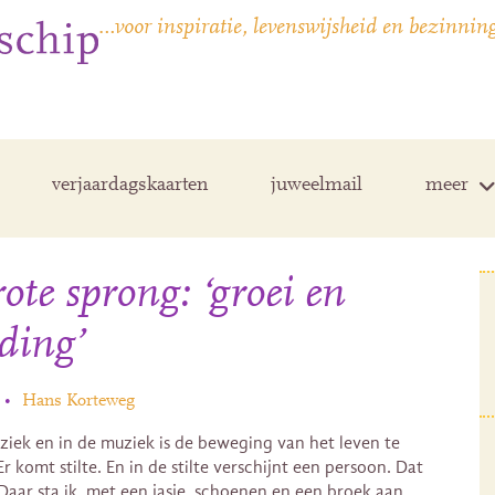
…voor inspiratie, levenswijsheid en bezinnin
verjaardagskaarten
juweelmail
meer
ote sprong: ‘groei en
ding’
•
Hans Korteweg
uziek en in de muziek is de beweging van het leven te
r komt stilte. En in de stilte verschijnt een persoon. Dat
 Daar sta ik, met een jasje, schoenen en een broek aan.