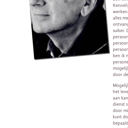
Kenneli
werken…
alles m
ontvang
suiker.
persoon 
persoon
persoon
ben ik 
persone
mogelij
door de
Mogelij
het lev
aan kan
dienst 
door mi
kunt doe
bepaald