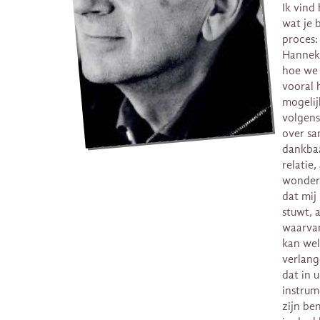
Ik vind
wat je b
proces: 
Hanneke
hoe we 
vooral 
mogelij
volgens
over sa
dankbaa
relatie,
wonder 
dat mij
stuwt, 
waarvan
kan wel
verlang
dat in 
instrum
zijn be