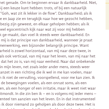
 het genade. Om te beginnen ervaar ik dankbaarheid. Niet,
ij een keuze kunt hebben: trots, of bij een natuurlijk
“Goh, wat zit ik lekker in de flow”. Dankbaarheid; als ik
 en Jaap zie en terugkijk naar hoe we gezocht hebben,
bezig zijn geweest, en elkaar geholpen hebben; als ik
heel egocentrisch kijk naar wat zij voor mij hebben
k ge-maakt, dan voel ik steeds weer dankbaarheid. En
 mij is dat principe van dankbaarheid, wanneer je praat
menwerking, een bijzonder belangrijk principe. Want
rheid is zowel horizontaal, van mij naar deze twee, in
 als ook verticaal, van mij naar het leven, van mij naar het
dat het zo is, van mij naar eenheid. Naar dat onbekende
 in mijn leven, net zoals ieder ander mens, steeds weer
aanzet in een richting die ik wel in me kan voelen, maar
 ik niet de vervulling, voorspellend, voor me kan zien. Ik
 de bewegingen voelen, als een onrust soms, als een
en, als een honger of een irritatie, maar ik weet niet waar
uitmondt. In die zin ben ik – en is volgens mij ieder mens –
enteel ten aanzien van het leven. En in dat instrumenteel
n ik door niemand zo geholpen als door deze twee. Het is