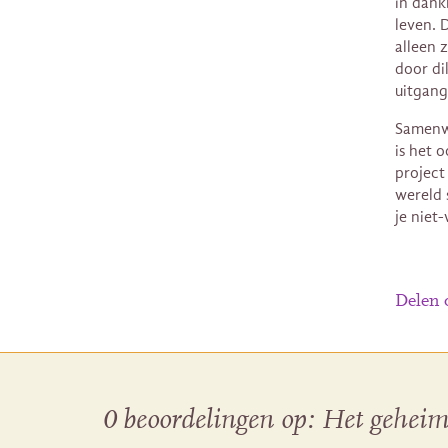
in dank
leven. D
alleen 
door di
uitgang
Samenwe
is het 
project
wereld 
je niet
Delen
0 beoordelingen op:
Het geheim