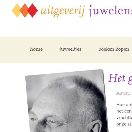
home
juweeltjes
boeken kopen
Het 
Auteur
Hoe ont
het een
vruchtba
onze s