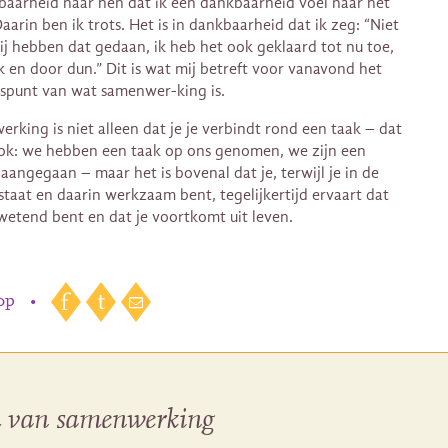
baarheid naar hen dat ik een dankbaarheid voel naar het
aarin ben ik trots. Het is in dankbaarheid dat ik zeg: “Niet
zij hebben dat gedaan, ik heb het ook geklaard tot nu toe,
k en door dun.” Dit is wat mij betreft voor vanavond het
spunt van wat samenwer-king is.
rking is niet alleen dat je je verbindt rond een taak – dat
ook: we hebben een taak op ons genomen, we zijn een
 aangegaan – maar het is bovenal dat je, terwijl je in de
staat en daarin werkzaam bent, tegelijkertijd ervaart dat
-wetend bent en dat je voortkomt uit leven.
 op
•
 van samenwerking