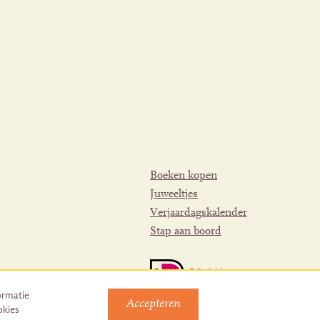
Boeken kopen
Juweeltjes
Verjaardagskalender
Stap aan boord
ormatie
Accepteren
okies