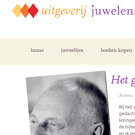
home
juweeltjes
boeken kopen
Het g
Auteur
Bij het
gedacht
lezinge
de bijb
en ik i