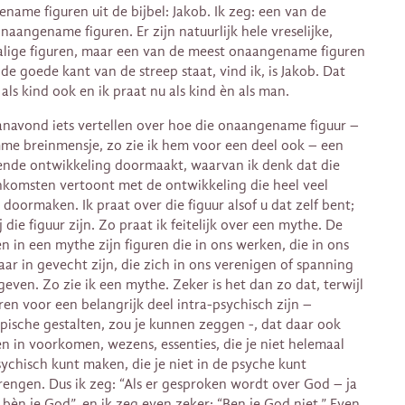
name figuren uit de bijbel: Jakob. Ik zeg: een van de
naangename figuren. Er zijn natuurlijk hele vreselijke,
lige figuren, maar een van de meest onaangename figuren
 de goede kant van de streep staat, vind ik, is Jakob. Dat
als kind ook en ik praat nu als kind èn als man.
vanavond iets vertellen over hoe die onaangename figuur –
mme breinmensje, zo zie ik hem voor een deel ook – een
nde ontwikkeling doormaakt, waarvan ik denk dat die
komsten vertoont met de ontwikkeling die heel veel
doormaken. Ik praat over die figuur alsof u dat zelf bent;
j die figuur zijn. Zo praat ik feitelijk over een mythe. De
en in een mythe zijn figuren die in ons werken, die in ons
aar in gevecht zijn, die zich in ons verenigen of spanning
 geven. Zo zie ik een mythe. Zeker is het dan zo dat, terwijl
uren voor een belangrijk deel intra-psychisch zijn –
pische gestalten, zou je kunnen zeggen -, dat daar ook
en in voorkomen, wezens, essenties, die je niet helemaal
sychisch kunt maken, die je niet in de psyche kunt
engen. Dus ik zeg: “Als er gesproken wordt over God – ja
, bèn je God”, en ik zeg even zeker: “Ben je God niet.” Even