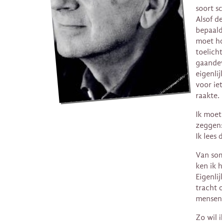
soort s
Alsof de
bepaald
moet ho
toelich
gaandew
eigenli
voor iet
raakte.
Ik moet
zeggen:
Ik lees 
Van som
ken ik 
Eigenli
tracht 
mensen
Zo wil 