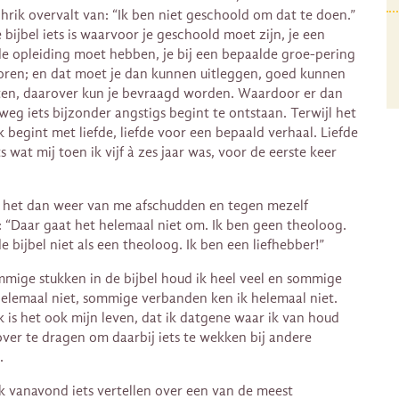
chrik overvalt van: “Ik ben niet geschoold om dat te doen.”
 bijbel iets is waarvoor je geschoold moet zijn, je een
e opleiding moet hebben, je bij een bepaalde groe-pering
ren; en dat moet je dan kunnen uitleggen, goed kunnen
ten, daarover kun je bevraagd worden. Waardoor er dan
eg iets bijzonder angstigs begint te ontstaan. Terwijl het
jk begint met liefde, liefde voor een bepaald verhaal. Liefde
s wat mij toen ik vijf à zes jaar was, voor de eerste keer
 het dan weer van me afschudden en tegen mezelf
 “Daar gaat het helemaal niet om. Ik ben geen theoloog.
de bijbel niet als een theoloog. Ik ben een liefhebber!”
mige stukken in de bijbel houd ik heel veel en sommige
helemaal niet, sommige verbanden ken ik helemaal niet.
jk is het ook mijn leven, dat ik datgene waar ik van houd
over te dragen om daarbij iets te wekken bij andere
.
ik vanavond iets vertellen over een van de meest