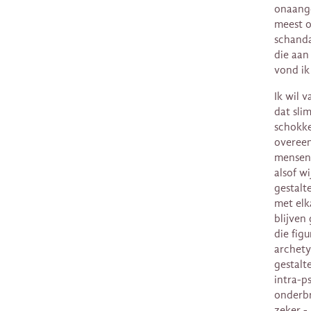
onaange
meest o
schanda
die aan
vond ik 
Ik wil 
dat sli
schokke
overeen
mensen 
alsof wi
gestalt
met elk
blijven
die fig
archety
gestalt
intra-p
onderbr
zeker -