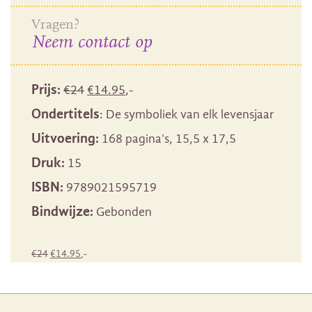
Vragen?
Neem contact op
Oorspronkelijke
Huidige
Prijs:
€
24
€
14.95
,-
prijs
prijs
Ondertitels
: De symboliek van elk levensjaar
was:
is:
Uitvoering:
168 pagina's, 15,5 x 17,5
€24.
€14.95.
Druk:
15
ISBN:
9789021595719
Bindwijze:
Gebonden
Oorspronkelijke
Huidige
€
24
€
14.95
,-
prijs
prijs
was:
is:
€24.
€14.95.