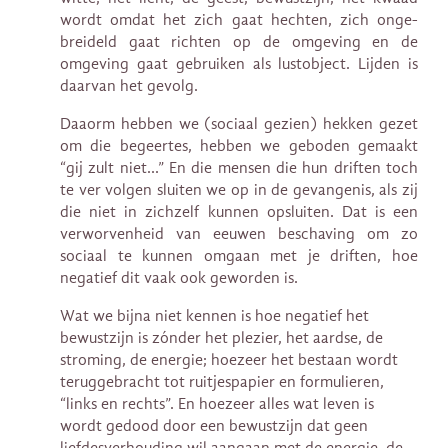
wordt omdat het zich gaat hechten, zich onge-
breideld gaat richten op de omgeving en de
omgeving gaat gebruiken als lustobject. Lijden is
daarvan het gevolg.
Daaorm hebben we (sociaal gezien) hekken gezet
om die begeertes, hebben we geboden gemaakt
“gij zult niet…” En die mensen die hun driften toch
te ver volgen sluiten we op in de gevangenis, als zij
die niet in zichzelf kunnen opsluiten. Dat is een
verworvenheid van eeuwen beschaving om zo
sociaal te kunnen omgaan met je driften, hoe
negatief dit vaak ook geworden is.
Wat we bijna niet kennen is hoe negatief het
bewustzijn is zónder het plezier, het aardse, de
stroming, de energie; hoezeer het bestaan wordt
teruggebracht tot ruitjespapier en formulieren,
“links en rechts”. En hoezeer alles wat leven is
wordt gedood door een bewustzijn dat geen
liefdesverhouding wil aangaan met de energie, de