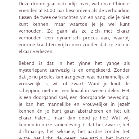
Deze droom gaat natuurlijk over, wat onze Chinese
vrienden al 5000 jaar beschrijven als de verhouding
tussen de twee oerkrachten yin en yang, die je niet
kunt kennen, maar waartoe je je wel kunt
verhouden. Ze gaan als ze zich met elkaar
verhouden een dynamisch proces aan, waarbij
enorme krachten vrijko-men zonder dat ze zich in
elkaar verliezen.
Bekend is dat in het yinne het yange als
mysteriepunt aanwezig is en omgekeerd. Zonder
dat je nu precies kan aangeven wat nu mannelijk of
vrouwelijk is, wit of zwart. Want je kunt de
schepping niet met een liniaal in tweeën delen. Het
is een doorgaand spel, een doorgaande beweging;
je kan het mannelijke en vrouwelijke in jezelf
kennen èn je kunt gaan abstraheren en het uit
elkaar halen… maar dan dood je het! Wat wij
kennen in onze samenleving, is dat het zwarte, het
driftmatige, het seksuele, het aardse zonder het
witte, het licht, de geest, bewustzijn, het kwaad