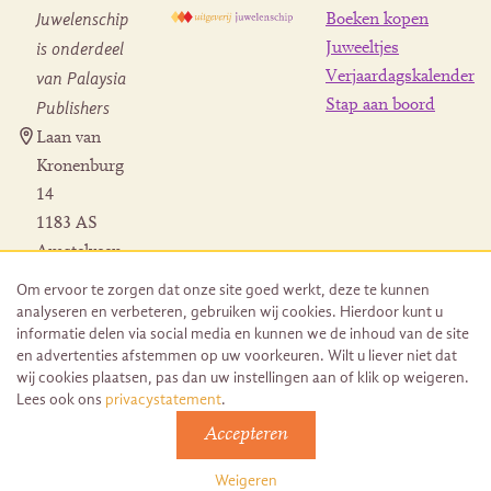
Juwelenschip
Boeken kopen
is onderdeel
Juweeltjes
Verjaardagskalender
van Palaysia
Stap aan boord
Publishers
Laan van
Kronenburg
14
1183 AS
Amstelveen
Contact
Om ervoor te zorgen dat onze site goed werkt, deze te kunnen
Herroeping
analyseren en verbeteren, gebruiken wij cookies. Hierdoor kunt u
bestelling
informatie delen via social media en kunnen we de inhoud van de site
en advertenties afstemmen op uw voorkeuren. Wilt u liever niet dat
wij cookies plaatsen, pas dan uw instellingen aan of klik op weigeren.
Lees ook ons
privacystatement
.
Accepteren
© 2026 Uitgeverij Juwelenschip. Duurzaam ontwikkeld door
Go2People
Weigeren
Algemene voorwaarden | Sitemap