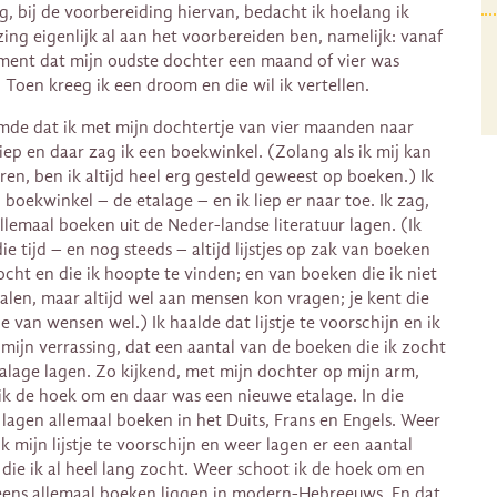
, bij de voorbereiding hiervan, bedacht ik hoelang ik
zing eigenlijk al aan het voorbereiden ben, namelijk: vanaf
ent dat mijn oudste dochter een maand of vier was
 Toen kreeg ik een droom en die wil ik vertellen.
mde dat ik met mijn dochtertje van vier maanden naar
liep en daar zag ik een boekwinkel. (Zolang als ik mij kan
ren, ben ik altijd heel erg gesteld geweest op boeken.) Ik
 boekwinkel – de etalage – en ik liep er naar toe. Ik zag,
allemaal boeken uit de Neder-landse literatuur lagen. (Ik
ie tijd – en nog steeds – altijd lijstjes op zak van boeken
zocht en die ik hoopte te vinden; en van boeken die ik niet
alen, maar altijd wel aan mensen kon vragen; je kent die
e van wensen wel.) Ik haalde dat lijstje te voorschijn en ik
 mijn verrassing, dat een aantal van de boeken die ik zocht
talage lagen. Zo kijkend, met mijn dochter op mijn arm,
ik de hoek om en daar was een nieuwe etalage. In die
 lagen allemaal boeken in het Duits, Frans en Engels. Weer
k mijn lijstje te voorschijn en weer lagen er een aantal
die ik al heel lang zocht. Weer schoot ik de hoek om en
ens allemaal boeken liggen in modern-Hebreeuws. En dat