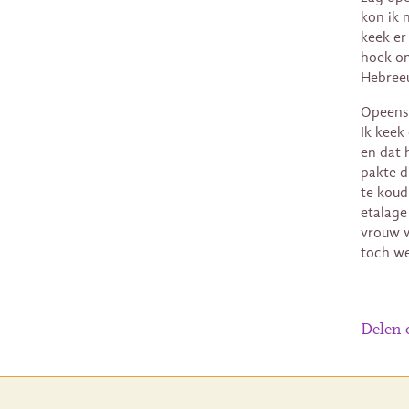
kon ik 
keek er
hoek om
Hebree
Opeens 
Ik keek
en dat 
pakte di
te koud
etalage
vrouw w
toch we
Delen