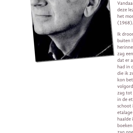
Vandaag
deze le
het mom
(1968).
Ik droo
buiten 
herinne
zag een
dat er 
had in d
die ik 
kon bet
volgord
zag tot
in de e
schoot 
etalage
haalde i
boeken 
zag ope