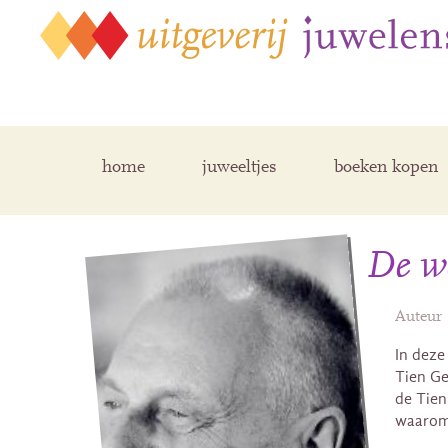
home
juweeltjes
boeken kopen
De we
Auteur
In deze
Tien Ge
de Tien
waarom 