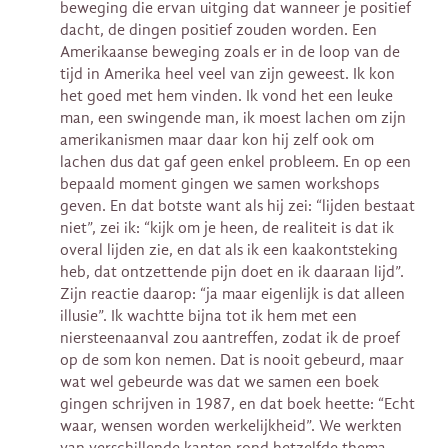
beweging die ervan uitging dat wanneer je positief
dacht, de dingen positief zouden worden. Een
Amerikaanse beweging zoals er in de loop van de
tijd in Amerika heel veel van zijn geweest. Ik kon
het goed met hem vinden. Ik vond het een leuke
man, een swingende man, ik moest lachen om zijn
amerikanismen maar daar kon hij zelf ook om
lachen dus dat gaf geen enkel probleem. En op een
bepaald moment gingen we samen workshops
geven. En dat botste want als hij zei: “lijden bestaat
niet”, zei ik: “kijk om je heen, de realiteit is dat ik
overal lijden zie, en dat als ik een kaakontsteking
heb, dat ontzettende pijn doet en ik daaraan lijd”.
Zijn reactie daarop: “ja maar eigenlijk is dat alleen
illusie”. Ik wachtte bijna tot ik hem met een
niersteenaanval zou aantreffen, zodat ik de proef
op de som kon nemen. Dat is nooit gebeurd, maar
wat wel gebeurde was dat we samen een boek
gingen schrijven in 1987, en dat boek heette: “Echt
waar, wensen worden werkelijkheid”. We werkten
van verschillende kanten rond hetzelfde thema.