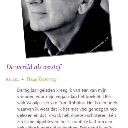
De wereld als oerstof
Auteur
•
Hans Korteweg
Dertig jaar geleden kreeg ik van een van mijn
vrienden voor mijn verjaardag het boek
Still life
with Woodpecker
van Tom Robbins. Het is een boek
waarvan ik weet dat ik het met veel genoegen heb
gelezen en dat ik vaak heb moeten schateren. Eén
zin is me bijgebleven: het is nooit te laat om een
gelukkige kindertijd te hebben. Dat vond ik zo‟n