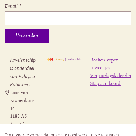
E-mail
*
Juwelenschip
Boeken kopen
is onderdeel
Juweeltjes
Verjaardagskalender
van Palaysia
Stap aan boord
Publishers
Laan van
Kronenburg
14
1183 AS
Amstelveen
Contact
Om ervoor te zorgen dat onze site goed werkt, deze te kunnen