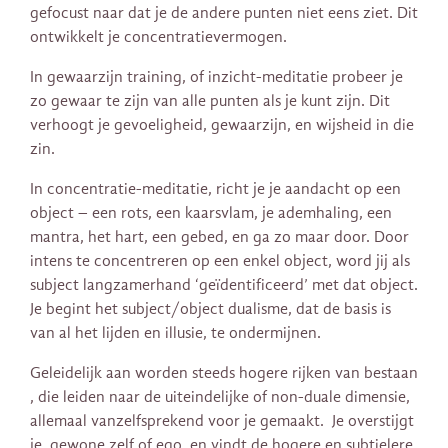
gefocust naar dat je de andere punten niet eens ziet. Dit
ontwikkelt je concentratievermogen.
In gewaarzijn training, of inzicht-meditatie probeer je
zo gewaar te zijn van alle punten als je kunt zijn. Dit
verhoogt je gevoeligheid, gewaarzijn, en wijsheid in die
zin.
In concentratie-meditatie, richt je je aandacht op een
object – een rots, een kaarsvlam, je ademhaling, een
mantra, het hart, een gebed, en ga zo maar door. Door
intens te concentreren op een enkel object, word jij als
subject langzamerhand ‘geïdentificeerd’ met dat object.
Je begint het subject/object dualisme, dat de basis is
van al het lijden en illusie, te ondermijnen.
Geleidelijk aan worden steeds hogere rijken van bestaan​​
, die leiden naar de uiteindelijke of non-duale dimensie,
allemaal vanzelfsprekend voor je gemaakt. Je overstijgt
je gewone zelf of ego, en vindt de hogere en subtielere