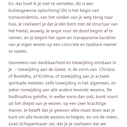
En, dat hoef ik je niet te vertellen, dit is een
buitengewone opluchting! Dit is het begin van
transcendentie, van het vinden van je weg terug naar
huis. Je realiseert je dat je één bent met de structuur van
het heelal, eeuwig. Je angst voor de dood begint af te
nemen, en je begint het open en transparante karakter
van je eigen wezen op een concrete en tastbare manier
te voelen.
Gevoelens van dankbaarheid en toewijding ontstaan ​​in
je – toewijding aan de Geest, in de vorm van Christus
of Boeddha, of Krishna; of toewijding aan je actuele
spirituele meester; zelfs toewijding in het algemeen, en
zeker toewijding aan alle andere levende wezens. De
bodhisattva gelofte, in welke vorm dan ook, komt voort
uit het diepst van je wezen, op een zeer krachtige
manier. Je beseft dat je gewoon alles moet doen wat je
kunt om alle levende wezens te helpen, en om de reden,
zoals Schopenhauer zei, dat je je realiseert dat we