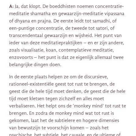
A:
Ja, dat klopt. De boeddhisten noemen concentratie-
meditatie shamatha en gewaarzijn-meditatie vipassana
of dhyana en prajna. De eerste leidt tot samadhi, of
een-puntige concentratie, de tweede tot satori, of
transcendentaal gewaarzijn en wijsheid. Het punt van
ieder van deze meditatiepraktijken – en er zijn andere,
zoals visualisatie, koan, contemplatieve meditatie,
enzovoorts – het punt is dat ze eigenlijk allemaal twee
belangrijke dingen doen.
In de eerste plaats helpen ze om de discursieve,
rationeel-existentiële geest tot rust te brengen, de
geest die de hele tijd moet denken, de geest die de hele
tijd moet kletsen tegen zichzelf en alles moet
verbaliseren. Het helpt ons de ‘monkey mind’ tot rust te
brengen. En zodra de monkey mind wat tot rust is
gekomen, laat het de subtielere en hogere dimensies
van bewustzijn te voorschijn komen – zoals het
psychische, het subtiele, het causale, en de ultieme of