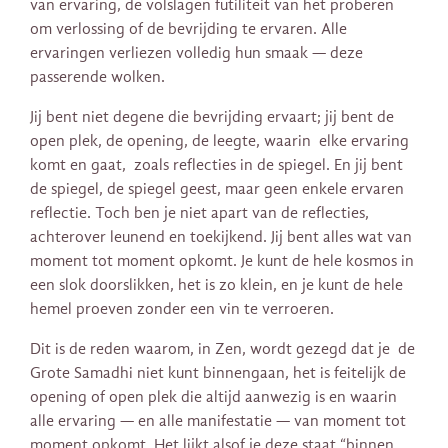
van ervaring, de volslagen futiliteit van het proberen
om verlossing of de bevrijding te ervaren. Alle
ervaringen verliezen volledig hun smaak — deze
passerende wolken.
Jij bent niet degene die bevrijding ervaart; jij bent de
open plek, de opening, de leegte, waarin elke ervaring
komt en gaat, zoals reflecties in de spiegel. En jij bent
de spiegel, de spiegel geest, maar geen enkele ervaren
reflectie. Toch ben je niet apart van de reflecties,
achterover leunend en toekijkend. Jij bent alles wat van
moment tot moment opkomt. Je kunt de hele kosmos in
een slok doorslikken, het is zo klein, en je kunt de hele
hemel proeven zonder een vin te verroeren.
Dit is de reden waarom, in Zen, wordt gezegd dat je de
Grote Samadhi niet kunt binnengaan, het is feitelijk de
opening of open plek die altijd aanwezig is en waarin
alle ervaring — en alle manifestatie — van moment tot
moment opkomt. Het lijkt alsof je deze staat “binnen