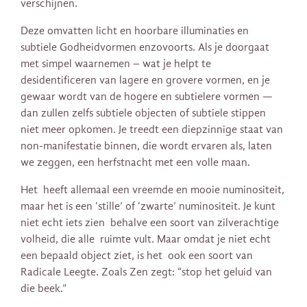
verschijnen.
Deze omvatten licht en hoorbare illuminaties en
subtiele Godheidvormen enzovoorts. Als je doorgaat
met simpel waarnemen – wat je helpt te
desidentificeren van lagere en grovere vormen, en je
gewaar wordt van de hogere en subtielere vormen —
dan zullen zelfs subtiele objecten of subtiele stippen
niet meer opkomen​​. Je treedt een diepzinnige staat van
non-manifestatie binnen, die wordt ervaren als, laten
we zeggen, een herfstnacht met een volle maan.
Het heeft allemaal een vreemde en mooie numinositeit,
maar het is een ‘stille’ of ‘zwarte’ numinositeit. Je kunt
niet echt iets zien behalve een soort van zilverachtige
volheid, die alle ruimte vult. Maar omdat je niet echt
een bepaald object ziet, is het ook een soort van
Radicale Leegte. Zoals Zen zegt: “stop het geluid van
die beek.”