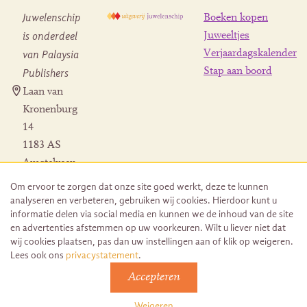
Juwelenschip
Boeken kopen
is onderdeel
Juweeltjes
Verjaardagskalender
van Palaysia
Stap aan boord
Publishers
Laan van
Kronenburg
14
1183 AS
Amstelveen
Contact
Om ervoor te zorgen dat onze site goed werkt, deze te kunnen
Herroeping
analyseren en verbeteren, gebruiken wij cookies. Hierdoor kunt u
bestelling
informatie delen via social media en kunnen we de inhoud van de site
en advertenties afstemmen op uw voorkeuren. Wilt u liever niet dat
wij cookies plaatsen, pas dan uw instellingen aan of klik op weigeren.
Lees ook ons
privacystatement
.
Accepteren
© 2026 Uitgeverij Juwelenschip. Duurzaam ontwikkeld door
Go2People
Weigeren