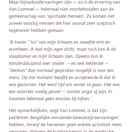
Maar bijnadoodervaringen zijn — zo is de ervaring van
Van Lommel — helemaal niet voorbehouden aan de
gemeenschap van ‘spirituele mensen’. Ze komen net
zoveel voorbij mensen die hier vooraf zeer sceptisch
tegenover hebben gestaan.
‘Ik kwam “ los” van mijn lichaam en zweefde erin en
eromheen. Ik had mijn ogen dicht, maar toch kon ik de
slaapkamer en mijn lichaam zien. Opeens kon ik
honderdduizend keer sneller – en veel helderder –
“denken” dan normaal gesproken mogelijk is voor een
mens. Op dat moment besefte en accepteerde ik dat ik
was gestorven. Het werd tijd om verder te gaan. Het was
een volstrekt vredig gevoel — zonder angst of pijn. Er
kwamen helemaal geen emoties bij kijken.’
Het opmerkelijkste, zegt Van Lommel, is dat zijn
patiënten dergelijke verruimde bewustzijnservaringen
hebben, terwijl de hersenen geen enkele activiteit meer
vertonen. Volgens de huidige kennis in de medische