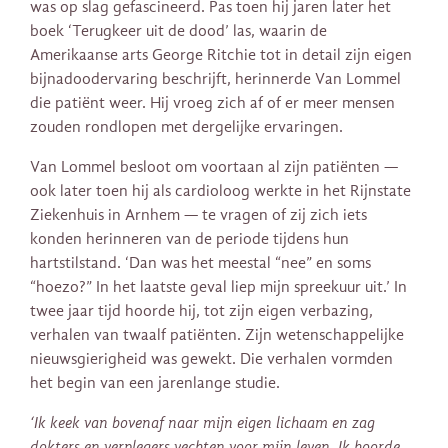
was op slag gefascineerd. Pas toen hij jaren later het
boek ‘Terugkeer uit de dood’ las, waarin de
Amerikaanse arts George Ritchie tot in detail zijn eigen
bijnadoodervaring beschrijft, herinnerde Van Lommel
die patiënt weer. Hij vroeg zich af of er meer mensen
zouden rondlopen met dergelijke ervaringen.
Van Lommel besloot om voortaan al zijn patiënten —
ook later toen hij als cardioloog werkte in het Rijnstate
Ziekenhuis in Arnhem — te vragen of zij zich iets
konden herinneren van de periode tijdens hun
hartstilstand. ‘Dan was het meestal “nee” en soms
“hoezo?” In het laatste geval liep mijn spreekuur uit.’ In
twee jaar tijd hoorde hij, tot zijn eigen verbazing,
verhalen van twaalf patiënten. Zijn wetenschappelijke
nieuwsgierigheid was gewekt. Die verhalen vormden
het begin van een jarenlange studie.
‘Ik keek van bovenaf naar mijn eigen lichaam en zag
dokters en verplegers vechten voor mijn leven. Ik hoorde