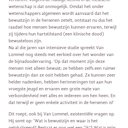
wetenschap is dat onmogelijk. Omdat het onder
wetenschappers algemeen wordt aanvaard dat het
bewustzijn in de hersenen zetelt, ontstaat nu dus het
raadsel hoe mensen bewustzijn kunnen ervaren, terwijl
zij tijdens hun hartstilstand (een klinische dood)
bewusteloos zijn.
Na al die jaren van intensieve studie spreekt Van
Lommel nog steeds met eerbied over het wonder van
de bijnadoodervaring. ‘Op dat moment zijn deze
mensen niet alleen bewust; ze hebben zelfs een ruimer
bewustzijn dan ze ooit hebben gehad. Ze kunnen zeer
helder nadenken, hebben herinneringen tot aan hun
vroegste jeugd en ervaren een grote mate van
verbondenheid met alles en iedereen om hen heen. En
dat terwijl er geen enkele activiteit in de hersenen is!’
Dit roept, ook bij Van Lommel, existentiële vragen op.
Hij somt op: ‘Wat is bewustzijn en waar is het
gelokaliseerd? Bestaat er nog wel een “ik”? Wat is mijn