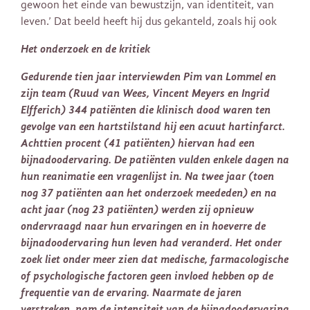
gewoon het einde van bewustzijn, van identiteit, van
leven.’ Dat beeld heeft hij dus gekanteld, zoals hij ook
Het onderzoek en de kritiek
Gedurende tien jaar interviewden Pim van Lommel en
zijn team (Ruud van Wees, Vincent Meyers en Ingrid
Elfferich) 344 patiënten die klinisch dood waren ten
gevolge van een hartstilstand hij een acuut hartinfarct.
Achttien procent (41 patiënten) hiervan had een
bijnadoodervaring. De patiënten vulden enkele dagen na
hun reanimatie een vragenlijst in. Na twee jaar (toen
nog 37 patiënten aan het onderzoek meededen) en na
acht jaar (nog 23 patiënten) werden zij opnieuw
ondervraagd naar hun ervaringen en in hoeverre de
bijnadoodervaring hun leven had veranderd. Het onder
zoek liet onder meer zien dat medische, farmacologische
of psychologische factoren geen invloed hebben op de
frequentie van de ervaring. Naarmate de jaren
verstreken, nam de intensiteit van de bijnadoodervaring