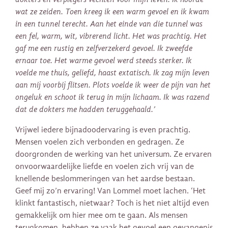
wat ze zeiden. Toen kreeg ik een warm gevoel en ik kwam
in een tunnel terecht. Aan het einde van die tunnel was
een fel, warm, wit, vibrerend licht. Het was prachtig. Het
gaf me een rustig en zelfverzekerd gevoel. Ik zweefde
ernaar toe. Het warme gevoel werd steeds sterker. Ik
voelde me thuis, geliefd, haast extatisch. Ik zag mijn leven
aan mij voorbij flitsen. Plots voelde ik weer de pijn van het
ongeluk en schoot ik terug in mijn lichaam. Ik was razend
dat de dokters me hadden teruggehaald.’
Vrijwel iedere bijnadoodervaring is even prachtig.
Mensen voelen zich verbonden en gedragen. Ze
doorgronden de werking van het universum. Ze ervaren
onvoorwaardelijke liefde en voelen zich vrij van de
knellende beslommeringen van het aardse bestaan.
Geef mij zo’n ervaring! Van Lommel moet lachen. ‘Het
klinkt fantastisch, nietwaar? Toch is het niet altijd even
gemakkelijk om hier mee om te gaan. Als mensen
terugkomen, hebben ze vaak het gevoel een gevangenis