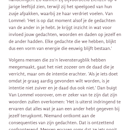
jarige leeftijd zien, terwijl zij het speelgoed van hun
zusje afpakken, waarbij ze haar verdriet voelen. Van
Lommel: ‘Het is op dat moment alsof je de gedachten
van de ander in je hebt. Je krijgt inzicht in wat voor
invloed jouw gedachten, woorden en daden op jezelf en
de ander hadden. Elke gedachte die we hebben, blijkt
dus een vorm van energie die eeuwig blijft bestaan.’
Volgens mensen die zo’n levensterugblik hebben
meegemaakt, gaat het niet zozeer om de daad die je
verricht, maar om de intentie erachter. ‘Als je iets doet
omdat je graag aardig gevonden wilt worden, is je
intentie niet zuiver en je daad dus ook niet.’ Dan buigt
Van Lommel voorover, om er zeker van te zijn dat zijn
woorden zullen overkomen: ‘Het is uiterst indringend te
ervaren dat alles wat je aan een ander hebt gegeven bij
jezelf terugkomt. Niemand ontkomt aan de
consequenties van zijn gedachten. Dat is ontzettend
confronterend. Mensen ervaren soms dat ze iets nooit