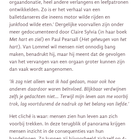
orgaandonatie, heel andere verlangens en leefpatronen
ontwikkelden. Zo is er het verhaal van een
balletdanseres die ineens motor wilde rijden en
junkfood wilde eten.’ Dergelijke voorvallen zijn onder
meer gedocumenteerd door Claire Sylvia (in haar boek
Met hart en ziel
) en Paul Pearsall (
Het geheugen van het
hart
). Van Lommel wil mensen niet onnodig bang
maken, benadrukt hij, maar hij meent dat de gevolgen
van het vervangen van een orgaan groter kunnen zijn
dan vaak wordt aangenomen.
‘Ik zag niet alleen wat ik had gedaan, maar ook hoe
anderen daardoor waren beïnvloed. Blijkbaar verdwijnen
zelfs je gedachten niet… Terwijl mijn leven aan me voorbij
trok, lag voortdurend de nadruk op het belang van liefde.’
Het cliché is waar: mensen zien hun leven aan zich
voorbij trekken. In deze terugblik of panorama krijgen
mensen inzicht in de consequenties van hun
handelingen. Zo kunnen zij bijvoorbeeld zichzelf op 4-