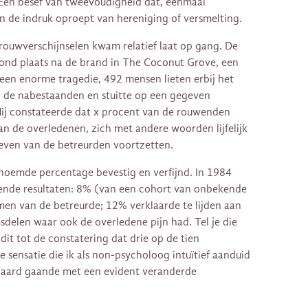
 Een besef van tweevoudigheid dat, eenmaal
n de indruk oproept van hereniging of versmelting.
ouwverschijnselen kwam relatief laat op gang. De
vond plaats na de brand in The Coconut Grove, een
een enorme tragedie, 492 mensen lieten erbij het
 de nabestaanden en stuitte op een gegeven
Hij constateerde dat x procent van de rouwenden
 de overledenen, zich met andere woorden lijfelijk
leven van de betreurden voortzetten.
oemde percentage bevestig en verfijnd. In 1984
nde resultaten: 8% (van een cohort van onbekende
n van de betreurde; 12% verklaarde te lijden aan
msdelen waar ook de overledene pijn had. Tel je die
 dit tot de constatering dat drie op de tien
sensatie die ik als non-psycholoog intuïtief aanduid
epaard gaande met een evident veranderde