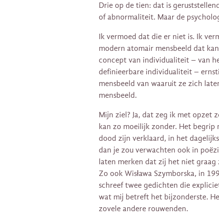
Drie op de tien: dat is geruststelle
of abnormaliteit. Maar de psychol
Ik vermoed dat die er niet is. Ik v
modern atomair mensbeeld dat kan,
concept van individualiteit – van h
definieerbare individualiteit – erns
mensbeeld van waaruit ze zich laten
mensbeeld.
Mijn ziel? Ja, dat zeg ik met opzet 
kan zo moeilijk zonder. Het begri
dood zijn verklaard, in het dagelij
dan je zou verwachten ook in poëzie
laten merken dat zij het niet graag z
Zo ook Wisława Szymborska, in 1996
schreef twee gedichten die expliciet
wat mij betreft het bijzonderste. He
zovele andere rouwenden.