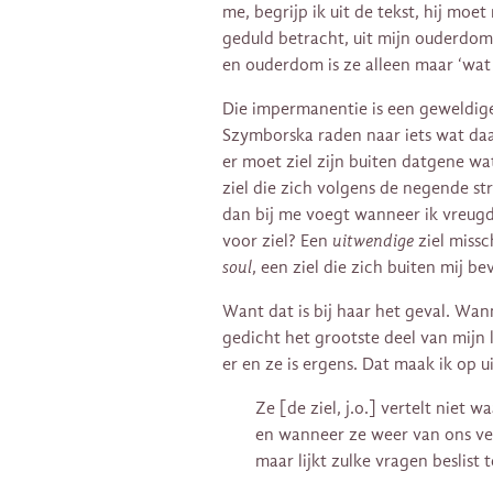
me, begrijp ik uit de tekst, hij moe
geduld betracht, uit mijn ouderdom. M
en ouderdom is ze alleen maar ‘wat 
Die impermanentie is een geweldige
Szymborska raden naar iets wat daa
er moet ziel zijn buiten datgene wa
ziel die zich volgens de negende st
dan bij me voegt wanneer ik vreugde
voor ziel? Een
uitwendige
ziel miss
soul
, een ziel die zich buiten mij be
Want dat is bij haar het geval. Wann
gedicht het grootste deel van mijn le
er en ze is ergens. Dat maak ik op u
Ze [de ziel, j.o.] vertelt niet
en wanneer ze weer van ons ve
maar lijkt zulke vragen beslist