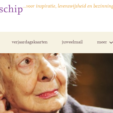
…voor inspiratie, levenswijsheid en bezinnin
verjaardagskaarten
juweelmail
meer