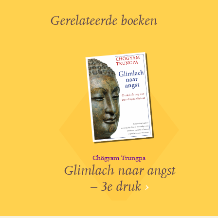
Gerelateerde boeken
Chögyam Trungpa
Glimlach naar angst
– 3e druk
›