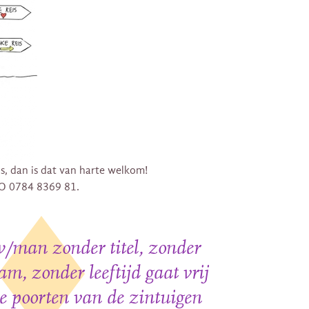
is, dan is dat van harte welkom!
IO 0784 8369 81.
/man zonder titel, zonder
m, zonder leeftijd gaat vrij
de poorten van de zintuigen