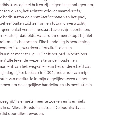
bodhisattva geheel buiten zijn eigen inspanningen om,
eer terug kan, het achtste veld, genaamd
acala
,
 de bodhisattva de
onomkeerbaarheid
van het pad’,
) Geheel buiten zichzelf om en totaal onverwacht,
r geen enkel verschil bestaat tussen zijn beoefenen,
ven zoals hij dat leidt. Vanaf dit moment stopt hij niet
ooit mee is begonnen. Elke handeling is beoefening,
 wonderlijke, paradoxale totaliteit die zijn
kan niet meer terug. Hij leeft het pad. Moeiteloos
men’ alle levende wezens te onderhouden en
 moment van het wegvallen van het onderscheid dat
mijn dagelijkse bestaan in 2006, het einde van mijn
atie van meditatie in mijn dagelijkse leven en het
nemen om de dagelijkse handelingen als meditatie in
eglijk’, is er niets meer te zoeken en is er niets
 in u. Alles is Boeddha-natuur. De bodhisattva is
rtijd door alles bewogen.