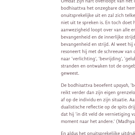
Omdat zijn hart overloopt van het l
bodhisattva het onzegbare dat hem b
onuitsprekelijke uit en zal zich te
niet uit te spreken is. En toch doet h
aanwezigheid loopt over van alle e
bevangenheid en de innerlijke strijd
bevangenheid en strijd. Al weet hij 
resoneert hij met de schreeuw van 
naar ‘verlichting’, ‘bevrijding’, ‘ge
stranden en ontwaken tot de ongebo
geweest.
De bodhisattva beoefent
upayah
, ‘
reikt verder dan zijn eigen grenzel
af op de individu en zijn situatie. Aa
dualistische reflectie op de spits drij
dat hij ‘in dit veld de vernietiging
moment naar het andere.’ (Madhya
En aldus het onuitsprekelijke uitdr