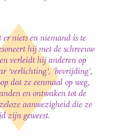
t er niets en niemand is te
resoneert hij met de schreeuw
en verleidt hij anderen op
 'verlichting', 'bevrijding',
hoop dat ze eenmaal op weg,
tranden en ontwaken tot de
zeloze aanwezigheid die ze
ijd zijn geweest.