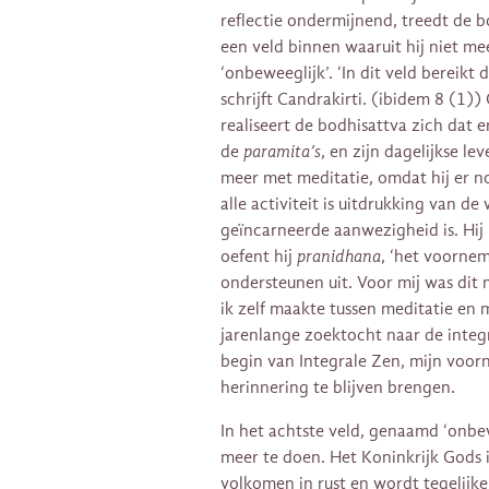
reflectie ondermijnend, treedt de 
een veld binnen waaruit hij niet m
‘onbeweeglijk’. ‘In dit veld bereikt
schrijft Candrakirti. (ibidem 8 (1)
realiseert de bodhisattva zich dat e
de
paramita’s
, en zijn dagelijkse le
meer met meditatie, omdat hij er n
alle activiteit is uitdrukking van de
geïncarneerde aanwezigheid is. Hij 
oefent hij
pranidhana
, ‘het voorne
ondersteunen uit. Voor mij was dit
ik zelf maakte tussen meditatie en 
jarenlange zoektocht naar de integr
begin van Integrale Zen, mijn voor
herinnering te blijven brengen.
In het achtste veld, genaamd ‘onbewe
meer te doen. Het Koninkrijk Gods is
volkomen in rust en wordt tegelijke