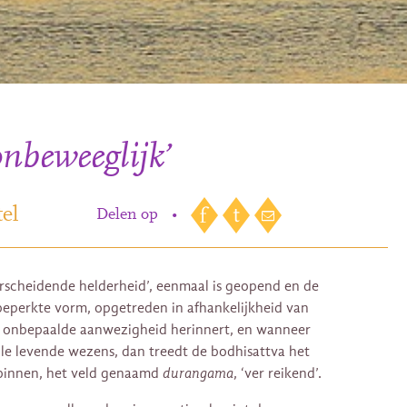
onbeweeglijk’
el
Delen op
•
rscheidende helderheid’, eenmaal is geopend en de
 beperkte vorm, opgetreden in afhankelijkheid van
en onbepaalde aanwezigheid herinnert, en wanneer
lle levende wezens, dan treedt de bodhisattva het
binnen, het veld genaamd
durangama
, ‘ver reikend’.