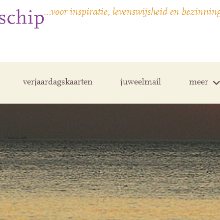
…voor inspiratie, levenswijsheid en bezinnin
verjaardagskaarten
juweelmail
meer