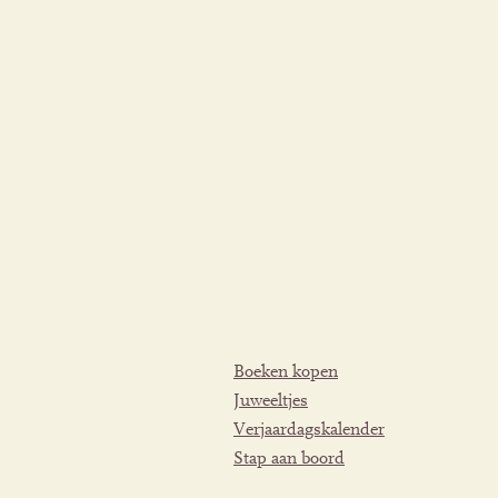
Boeken kopen
Juweeltjes
Verjaardagskalender
Stap aan boord