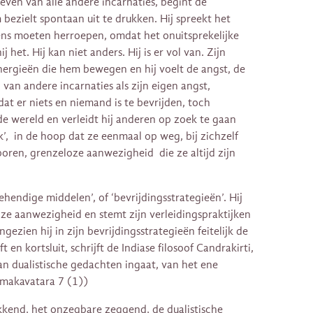
even van alle andere incarnaties, begint de
ezielt spontaan uit te drukken. Hij spreekt het
lkens moeten herroepen, omdat het onuitsprekelijke
ij het. Hij kan niet anders. Hij is er vol van. Zijn
nergieën die hem bewegen en hij voelt de angst, de
 van andere incarnaties als zijn eigen angst,
dat er niets en niemand is te bevrijden, toch
de wereld en verleidt hij anderen op zoek te gaan
luk’, in de hoop dat ze eenmaal op weg, bij zichzelf
ren, grenzeloze aanwezigheid die ze altijd zijn
behendige middelen’, of ‘bevrijdingsstrategieën’. Hij
oze aanwezigheid en stemt zijn verleidingspraktijken
ngezien hij in zijn bevrijdingsstrategieën feitelijk de
ft en kortsluit, schrijft de Indiase filosoof Candrakirti,
 van dualistische gedachten ingaat, van het ene
makavatara 7 (1))
ukkend, het onzegbare zeggend, de dualistische