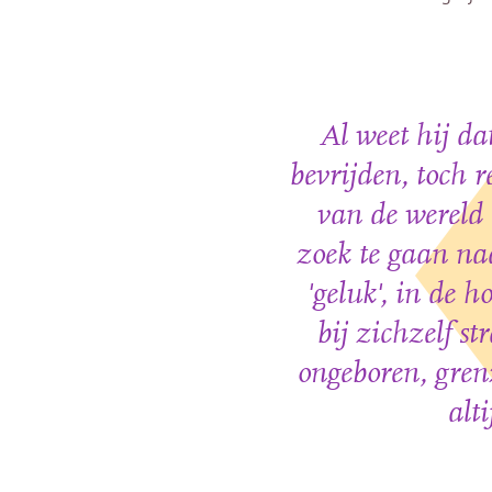
Al weet hij da
bevrijden, toch 
van de wereld 
zoek te gaan naar
'geluk', in de 
bij zichzelf s
ongeboren, gren
alt