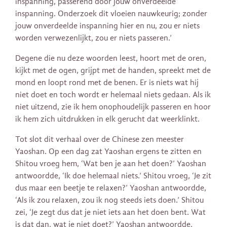
inspanning, passerend door jouw onverdeelde
inspanning. Onderzoek dit vloeien nauwkeurig; zonder
jouw onverdeelde inspanning hier en nu, zou er niets
worden verwezenlijkt, zou er niets passeren.’
Degene die nu deze woorden leest, hoort met de oren,
kijkt met de ogen, grijpt met de handen, spreekt met de
mond en loopt rond met de benen. Er is niets wat hij
niet doet en toch wordt er helemaal niets gedaan. Als ik
niet uitzend, zie ik hem onophoudelijk passeren en hoor
ik hem zich uitdrukken in elk gerucht dat weerklinkt.
Tot slot dit verhaal over de Chinese zen meester
Yaoshan. Op een dag zat Yaoshan ergens te zitten en
Shitou vroeg hem, ‘Wat ben je aan het doen?’ Yaoshan
antwoordde, ‘Ik doe helemaal niets.’ Shitou vroeg, ‘Je zit
dus maar een beetje te relaxen?’ Yaoshan antwoordde,
‘Als ik zou relaxen, zou ik nog steeds iets doen.’ Shitou
zei, ‘Je zegt dus dat je niet iets aan het doen bent. Wat
is dat dan, wat je niet doet?’ Yaoshan antwoordde,