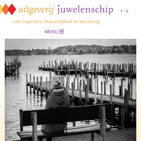
…voor inspiratie, levenswijsheid en bezinning
MENU