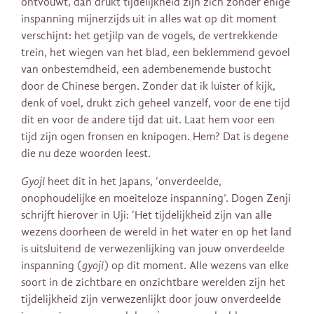
ontvouwt, dan drukt tijdelijkheid zijn zich zonder enige
inspanning mijnerzijds uit in alles wat op dit moment
verschijnt: het getjilp van de vogels, de vertrekkende
trein, het wiegen van het blad, een beklemmend gevoel
van onbestemdheid, een adembenemende bustocht
door de Chinese bergen. Zonder dat ik luister of kijk,
denk of voel, drukt zich geheel vanzelf, voor de ene tijd
dit en voor de andere tijd dat uit. Laat hem voor een
tijd zijn ogen fronsen en knipogen. Hem? Dat is degene
die nu deze woorden leest.
Gyoji
heet dit in het Japans, ‘onverdeelde,
onophoudelijke en moeiteloze inspanning’. Dogen Zenji
schrijft hierover in Uji: ‘Het tijdelijkheid zijn van alle
wezens doorheen de wereld in het water en op het land
is uitsluitend de verwezenlijking van jouw onverdeelde
inspanning (
gyoji
) op dit moment. Alle wezens van elke
soort in de zichtbare en onzichtbare werelden zijn het
tijdelijkheid zijn verwezenlijkt door jouw onverdeelde