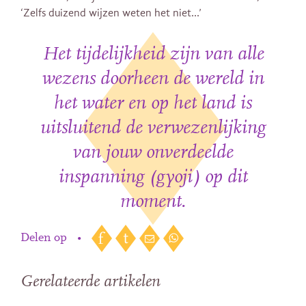
‘Zelfs duizend wijzen weten het niet…’
Het tijdelijkheid zijn van alle
wezens doorheen de wereld in
het water en op het land is
uitsluitend de verwezenlijking
van jouw onverdeelde
inspanning (gyoji) op dit
moment.
Delen op
•
Gerelateerde artikelen