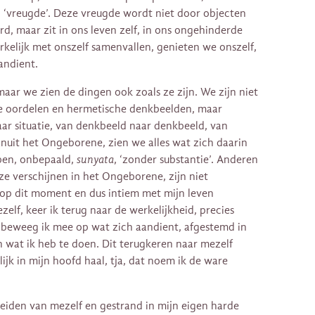
, ‘vreugde’. Deze vreugde wordt niet door objecten
d, maar zit in ons leven zelf, in ons ongehinderde
elijk met onszelf samenvallen, genieten we onszelf,
andient.
maar we zien de dingen ook zoals ze zijn. We zijn niet
e oordelen en hermetische denkbeelden, maar
aar situatie, van denkbeeld naar denkbeeld, van
uit het Ongeborene, zien we alles wat zich daarin
open, onbepaald,
sunyata
, ‘zonder substantie’. Anderen
 ze verschijnen in het Ongeborene, zijn niet
op dit moment en dus intiem met mijn leven
elf, keer ik terug naar de werkelijkheid, precies
id beweeg ik mee op wat zich aandient, afgestemd in
n wat ik heb te doen. Dit terugkeren naar mezelf
jk in mijn hoofd haal, tja, dat noem ik de ware
heiden van mezelf en gestrand in mijn eigen harde