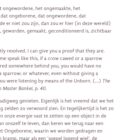
et ongewordene, het ongemaakte, het
 dat ongeborene, dat ongewordene, dat
 er niet zou zijn, dan zou er hier (in deze wereld)
 geworden, gemaakt, geconditioneerd is, zichtbaar
tly resolved. I can give you a proof that they are.
me speak like this, if a crow cawed or a sparrow
rred somewhere behind you, you would have no
 a sparrow; or whatever, even without giving a
 you were listening by means of the Unborn. (…)
The
 Master Bankei, p. 40.
oudigweg genieten. Eigenlijk is het vreemd dat we het
g zelden zo verwoord zien. En tegelijkertijd is het zo
an onze energie vast te zetten op een object in de
n onszelf te leven, dan keren we terug naar een
het Ongeborene, waarin we worden gedragen en
 kramp, maar als een ‘soepel lopend wiel’, de