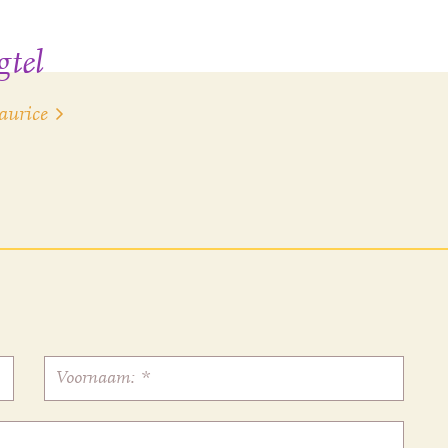
tel
aurice