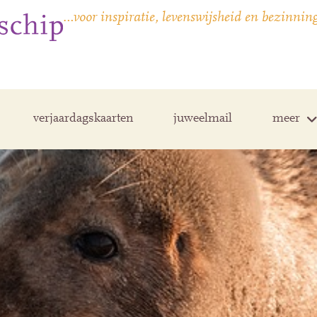
…voor inspiratie, levenswijsheid en bezinnin
verjaardagskaarten
juweelmail
meer