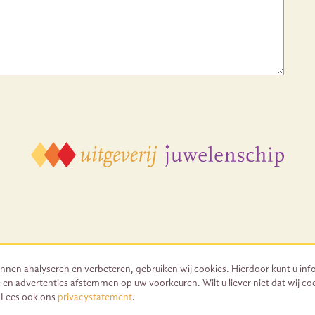
nnen analyseren en verbeteren, gebruiken wij cookies. Hierdoor kunt u inf
 en advertenties afstemmen op uw voorkeuren. Wilt u liever niet dat wij co
© 2026 Uitgeverij Juwelenschip. Duurzaam ontwikkeld door Go2People
. Lees ook ons
privacystatement
.
Algemene voorwaarden | Sitemap