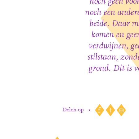
noch geen voor
noch een ander
beide. Daar mo
komen en geen
verdwijnen, ge
stilstaan, zond
grond. Dit is 
Delen op
•