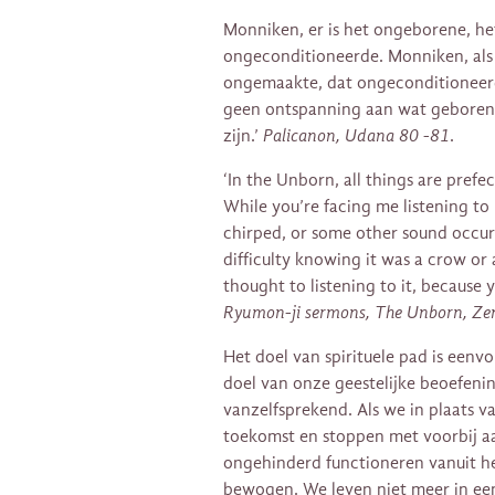
Monniken, er is het ongeborene, h
ongeconditioneerde. Monniken, als
ongemaakte, dat ongeconditioneerde
geen ontspanning aan wat geboren,
zijn.’
Palicanon, Udana 80 -81
.
‘In the Unborn, all things are prefec
While you’re facing me listening to 
chirped, or some other sound occu
difficulty knowing it was a crow or
thought to listening to it, because
Ryumon-ji sermons, The Unborn, Zen
Het doel van spirituele pad is eenv
doel van onze geestelijke beoefenin
vanzelfsprekend. Als we in plaats v
toekomst en stoppen met voorbij aa
ongehinderd functioneren vanuit 
bewogen. We leven niet meer in een