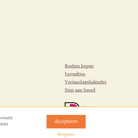
Boeken kopen
Juweeltjes
Verjaardagskalender
Stap aan boord
ormatie
Accepteren
okies
Weigeren