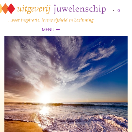
…voor inspiratie, levenswijsheid en bezinning
MENU