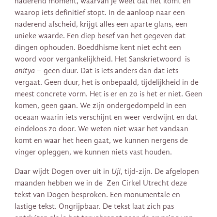
naderend moment, waarvan je weet dat het komt en
waarop iets definitief stopt. In de aanloop naar een
naderend afscheid, krijgt alles een aparte glans, een
unieke waarde. Een diep besef van het gegeven dat
dingen ophouden. Boeddhisme kent niet echt een
woord voor vergankelijkheid. Het Sanskrietwoord is
anitya
– geen duur. Dat is iets anders dan dat iets
vergaat. Geen duur, het is onbepaald, tijdelijkheid in de
meest concrete vorm. Het is er en zo is het er niet. Geen
komen, geen gaan. We zijn ondergedompeld in een
oceaan waarin iets verschijnt en weer verdwijnt en dat
eindeloos zo door. We weten niet waar het vandaan
komt en waar het heen gaat, we kunnen nergens de
vinger opleggen, we kunnen niets vast houden.
Daar wijdt Dogen over uit in
Uji
, tijd-zijn. De afgelopen
maanden hebben we in de Zen Cirkel Utrecht deze
tekst van Dogen besproken. Een monumentale en
lastige tekst. Ongrijpbaar. De tekst laat zich pas