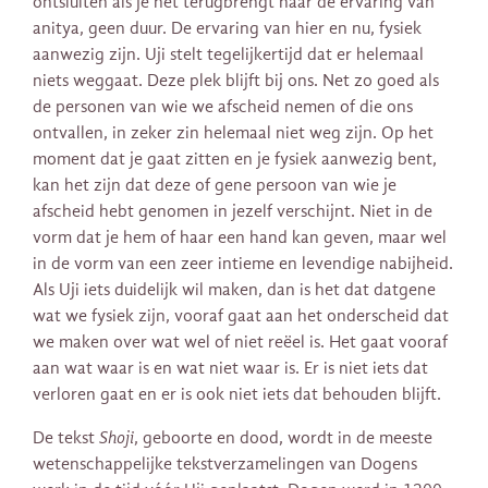
ontsluiten als je het terugbrengt naar de ervaring van
anitya, geen duur. De ervaring van hier en nu, fysiek
aanwezig zijn. Uji stelt tegelijkertijd dat er helemaal
niets weggaat. Deze plek blijft bij ons. Net zo goed als
de personen van wie we afscheid nemen of die ons
ontvallen, in zeker zin helemaal niet weg zijn. Op het
moment dat je gaat zitten en je fysiek aanwezig bent,
kan het zijn dat deze of gene persoon van wie je
afscheid hebt genomen in jezelf verschijnt. Niet in de
vorm dat je hem of haar een hand kan geven, maar wel
in de vorm van een zeer intieme en levendige nabijheid.
Als Uji iets duidelijk wil maken, dan is het dat datgene
wat we fysiek zijn, vooraf gaat aan het onderscheid dat
we maken over wat wel of niet reëel is. Het gaat vooraf
aan wat waar is en wat niet waar is. Er is niet iets dat
verloren gaat en er is ook niet iets dat behouden blijft.
De tekst
Shoji
, geboorte en dood, wordt in de meeste
wetenschappelijke tekstverzamelingen van Dogens