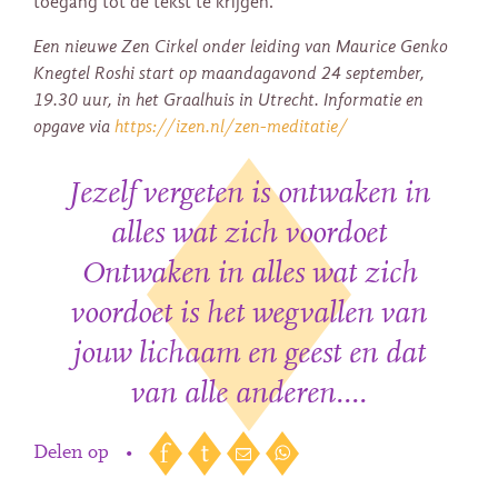
toegang tot de tekst te krijgen.
Een nieuwe Zen Cirkel onder leiding van Maurice Genko
Knegtel Roshi start op maandagavond 24 september,
19.30 uur, in het Graalhuis in Utrecht. Informatie en
opgave via
https://izen.nl/zen-meditatie/
Jezelf vergeten is ontwaken in
alles wat zich voordoet
Ontwaken in alles wat zich
voordoet is het wegvallen van
jouw lichaam en geest en dat
van alle anderen....
Delen op
•