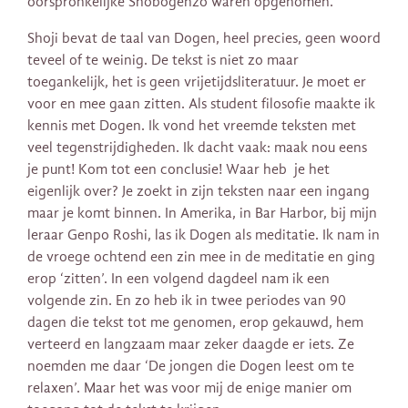
oorspronkelijke Shobogenzo waren opgenomen.
Shoji bevat de taal van Dogen, heel precies, geen woord
teveel of te weinig. De tekst is niet zo maar
toegankelijk, het is geen vrijetijdsliteratuur. Je moet er
voor en mee gaan zitten. Als student filosofie maakte ik
kennis met Dogen. Ik vond het vreemde teksten met
veel tegenstrijdigheden. Ik dacht vaak: maak nou eens
je punt! Kom tot een conclusie! Waar heb je het
eigenlijk over? Je zoekt in zijn teksten naar een ingang
maar je komt binnen. In Amerika, in Bar Harbor, bij mijn
leraar Genpo Roshi, las ik Dogen als meditatie. Ik nam in
de vroege ochtend een zin mee in de meditatie en ging
erop ‘zitten’. In een volgend dagdeel nam ik een
volgende zin. En zo heb ik in twee periodes van 90
dagen die tekst tot me genomen, erop gekauwd, hem
verteerd en langzaam maar zeker daagde er iets. Ze
noemden me daar ‘De jongen die Dogen leest om te
relaxen’. Maar het was voor mij de enige manier om