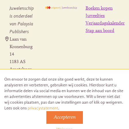
Juwelenschip
Boeken kopen
is onderdeel
Juweeltjes
Verjaardagskalender
van Palaysia
Stap aan boord
Publishers
Laan van
Kronenburg
14
1183 AS
Amstelveen
Contact
Om ervoor te zorgen dat onze site goed werkt, deze te kunnen
Herroeping
analyseren en verbeteren, gebruiken wij cookies. Hierdoor kunt u
bestelling
informatie delen via social media en kunnen we de inhoud van de site
en advertenties afstemmen op uw voorkeuren. Wilt u liever niet dat
wij cookies plaatsen, pas dan uw instellingen aan of klik op weigeren.
Lees ook ons
privacystatement
.
Accepteren
© 2026 Uitgeverij Juwelenschip. Duurzaam ontwikkeld door
Go2People