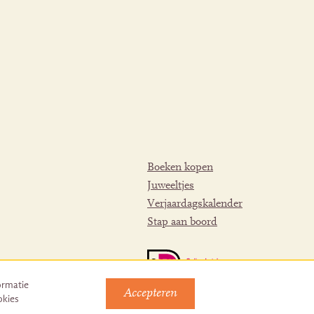
Boeken kopen
Juweeltjes
Verjaardagskalender
Stap aan boord
ormatie
Accepteren
okies