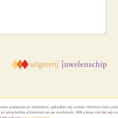
nnen analyseren en verbeteren, gebruiken wij cookies. Hierdoor kunt u inf
 en advertenties afstemmen op uw voorkeuren. Wilt u liever niet dat wij co
© 2026 Uitgeverij Juwelenschip. Duurzaam ontwikkeld door Go2People
. Lees ook ons
privacystatement
.