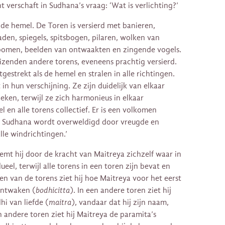
 verschaft in Sudhana’s vraag: ‘Wat is verlichting?’
s de hemel. De Toren is versierd met banieren,
den, spiegels, spitsbogen, pilaren, wolken van
bomen, beelden van ontwaakten en zingende vogels.
izenden andere torens, eveneens prachtig versierd.
gestrekt als de hemel en stralen in alle richtingen.
in hun verschijning. Ze zijn duidelijk van elkaar
eken, terwijl ze zich harmonieus in elkaar
l en alle torens collectief. Er is een volkomen
e. Sudhana wordt overweldigd door vreugde en
alle windrichtingen.’
emt hij door de kracht van Maitreya zichzelf waar in
dueel, terwijl alle torens in een toren zijn bevat en
een van de torens ziet hij hoe Maitreya voor het eerst
 ontwaken (
bodhicitta
). In een andere toren ziet hij
i van liefde (
maitra
), vandaar dat hij zijn naam,
n andere toren ziet hij Maitreya de paramita’s