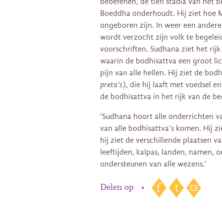
beoefenen, de tien stadia van het b
Boeddha onderhoudt. Hij ziet hoe Ma
ongeboren zijn. In weer een andere 
wordt verzocht zijn volk te begele
voorschriften. Sudhana ziet het rij
waarin de bodhisattva een groot lic
pijn van alle hellen. Hij ziet de bo
preta’s
), die hij laaft met voedsel e
de bodhisattva in het rijk van de be
‘Sudhana hoort alle onderrichten v
van alle bodhisattva’s komen. Hij
hij ziet de verschillende plaatsen 
leeftijden, kalpas, landen, namen,
ondersteunen van alle wezens.’
Delen op
•