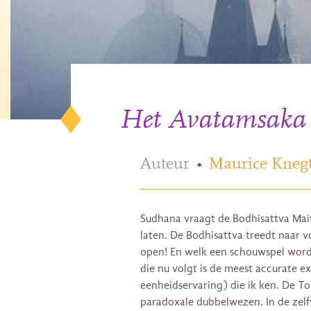
Het Avatamsaka s
Auteur
•
Maurice Knegt
Sudhana vraagt de Bodhisattva Mai
laten. De Bodhisattva treedt naar vo
open! En welk een schouwspel word
die nu volgt is de meest accurate e
eenheidservaring) die ik ken. De To
paradoxale dubbelwezen. In de zelf