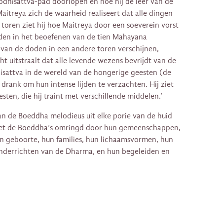
odhisattva-pad doorlopen en hoe hij de leer van de
itreya zich de waarheid realiseert dat alle dingen
toren ziet hij hoe Maitreya door een soeverein vorst
iden in het beoefenen van de tien Mahayana
k van de doden in een andere toren verschijnen,
ht uitstraalt dat alle levende wezens bevrijdt van de
dhisattva in de wereld van de hongerige geesten (de
n drank om hun intense lijden te verzachten. Hij ziet
esten, die hij traint met verschillende middelen.’
an de Boeddha melodieus uit elke porie van de huid
 ziet de Boeddha’s omringd door hun gemeenschappen,
van geboorte, hun families, hun lichaamsvormen, hun
 onderrichten van de Dharma, en hun begeleiden en