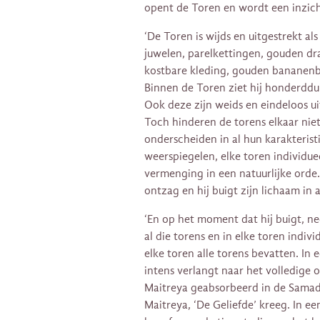
opent de Toren en wordt een inzicht
‘De Toren is wijds en uitgestrekt al
juwelen, parelkettingen, gouden dra
kostbare kleding, gouden bananen
Binnen de Toren ziet hij honderddu
Ook deze zijn weids en eindeloos uit
Toch hinderen de torens elkaar niet 
onderscheiden in al hun karakteristi
weerspiegelen, elke toren individuee
vermenging in een natuurlijke ord
ontzag en hij buigt zijn lichaam in 
‘En op het moment dat hij buigt, ne
al die torens en in elke toren indivi
elke toren alle torens bevatten. In 
intens verlangt naar het volledige
Maitreya geabsorbeerd in de Samadh
Maitreya, ‘De Geliefde’ kreeg. In ee