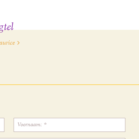
tel
aurice