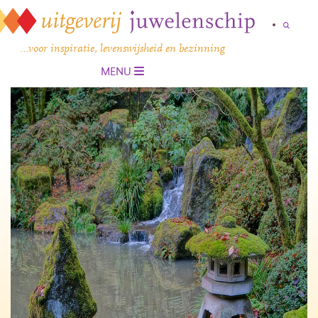
…voor inspiratie, levenswijsheid en bezinning
MENU