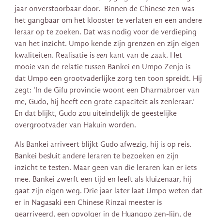
jaar onverstoorbaar door. Binnen de Chinese zen was
het gangbaar om het klooster te verlaten en een andere
leraar op te zoeken. Dat was nodig voor de verdieping
van het inzicht. Umpo kende zijn grenzen en zijn eigen
kwaliteiten. Realisatie is
een
kant van de zaak. Het
mooie van de relatie tussen Bankei en Umpo Zenjo is
dat Umpo een grootvaderlijke zorg ten toon spreidt. Hij
zegt: ‘In de Gifu provincie woont een Dharmabroer van
me, Gudo, hij heeft een grote capaciteit als zenleraar.’
En dat blijkt, Gudo zou uiteindelijk de geestelijke
overgrootvader van Hakuin worden.
Als Bankei arriveert blijkt Gudo afwezig, hij is op reis.
Bankei besluit andere leraren te bezoeken en zijn
inzicht te testen. Maar geen van die leraren kan er iets
mee. Bankei zwerft een tijd en leeft als kluizenaar, hij
gaat zijn eigen weg. Drie jaar later laat Umpo weten dat
er in Nagasaki een Chinese Rinzai meester is
gearriveerd, een opvolger in de Huangpo zen-lijn, de