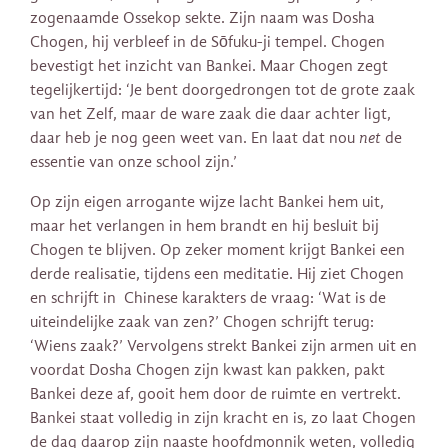
zogenaamde Ossekop sekte. Zijn naam was Dosha
Chogen, hij verbleef in de Sōfuku-ji tempel. Chogen
bevestigt het inzicht van Bankei. Maar Chogen zegt
tegelijkertijd: ‘Je bent doorgedrongen tot de grote zaak
van het Zelf, maar de ware zaak die daar achter ligt,
daar heb je nog geen weet van. En laat dat nou
net
de
essentie van onze school zijn.’
Op zijn eigen arrogante wijze lacht Bankei hem uit,
maar het verlangen in hem brandt en hij besluit bij
Chogen te blijven. Op zeker moment krijgt Bankei een
derde realisatie, tijdens een meditatie. Hij ziet Chogen
en schrijft in Chinese karakters de vraag: ‘Wat is de
uiteindelijke zaak van zen?’ Chogen schrijft terug:
‘Wiens zaak?’ Vervolgens strekt Bankei zijn armen uit en
voordat Dosha Chogen zijn kwast kan pakken, pakt
Bankei deze af, gooit hem door de ruimte en vertrekt.
Bankei staat volledig in zijn kracht en is, zo laat Chogen
de dag daarop zijn naaste hoofdmonnik weten, volledig