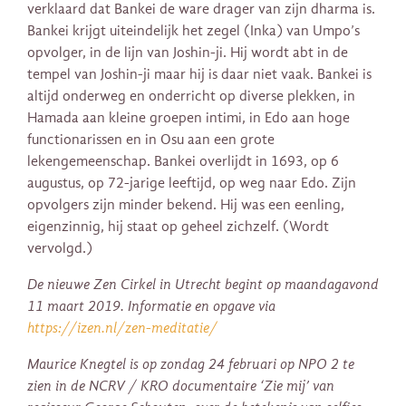
verklaard dat Bankei de ware drager van zijn dharma is.
Bankei krijgt uiteindelijk het zegel (Inka) van Umpo’s
opvolger, in de lijn van Joshin-ji. Hij wordt abt in de
tempel van Joshin-ji maar hij is daar niet vaak. Bankei is
altijd onderweg en onderricht op diverse plekken, in
Hamada aan kleine groepen intimi, in Edo aan hoge
functionarissen en in Osu aan een grote
lekengemeenschap. Bankei overlijdt in 1693, op 6
augustus, op 72-jarige leeftijd, op weg naar Edo. Zijn
opvolgers zijn minder bekend. Hij was een eenling,
eigenzinnig, hij staat op geheel zichzelf. (Wordt
vervolgd.)
De nieuwe Zen Cirkel in Utrecht begint op maandagavond
11 maart 2019. Informatie en opgave via
https://izen.nl/zen-meditatie/
Maurice Knegtel is op zondag 24 februari op NPO 2 te
zien in de NCRV / KRO documentaire ‘Zie mij’ van