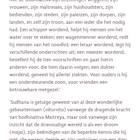
vrouwen, zijn maîtresses, zijn huishoudsters, zijn
bedienden, zijn steden, zijn paleizen, zijn dorpen, zijn
landen, en zelf zijn troon, aan een ieder die het nodig
had. Een schipper wordend, helpt hij mensen om het
water over te steken; een wagenmenner wordend, redt
hij mensen van het noodlot; een leraar wordend, legt hij
verschillende onderrichten uit; een meester wordend,
beoefent hij de tien voorschriften en gaat hierin
anderen voor, die hem daarin volgen; een dokter
wordend, geneest hij allerlei ziekten. Voor ouders is hij
een ondersteunende zoon, voor vrienden een
betrouwbare metgezel.’
‘Sudhana is getuige geweest van al deze wonderlijke
gebeurtenissen (
vikurvita
) vanwege de dragende kracht
van bodhisattva Maitreya, maar ook vanwege zijn
inzicht dat de drievoudige wereld is als een droom
(
maya
), zijn beëindigen van de beperkte kennis die hij
met alle wezens deelde en zijn verkrijgen van een diep