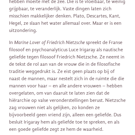
hebben moeite met de zee. Die is te vloeibaar, te weinig
grijpbaar, te veranderlijk. Vaste dingen laten zich
misschien makkelijker denken. Plato, Descartes, Kant,
Hegel, ze slaan het water allemaal over. Maar er is een
uitzondering.
In
Marine Lover of Friedrich Nietzsche
spreekt de Franse
filosoof en psychoanalyticus Luce Irigaray als nautische
geliefde tegen filosoof Friedrich Nietzsche. Ze neemt in
de tekst de rol aan van de vrouw die in de filosofische
traditie weggedrukt is. Ze eist geen plaats op bij of
naast de mannen, maar nestelt zich in de ruimte die die
mannen voor haar – en alle andere vrouwen – hebben
overgelaten, om van daaruit te laten zien dat de
hiërarchie op valse veronderstellingen berust. Nietzsche
zag vrouwen niet als gelijken, zo konden ze
bijvoorbeeld geen vriend zijn, alleen een geliefde. Dus
besluit Irigaray hem als geliefde toe te spreken, en als
een goede geliefde zegt ze hem de waarheid.