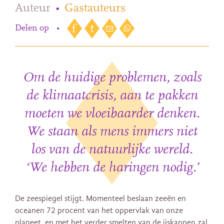
Auteur
•
Gastauteurs
Delen op
•
Om de huidige problemen, zoals
de klimaatcrisis, aan te pakken
moeten we vloeibaarder denken.
We staan als mens immers niet
los van de natuurlijke wereld.
‘We hebben de haringen nodig.’
De zeespiegel stijgt.
Momenteel beslaan zeeën en
oceanen 72 procent van het oppervlak van onze
planeet, en met het verder smelten van de ijskappen zal