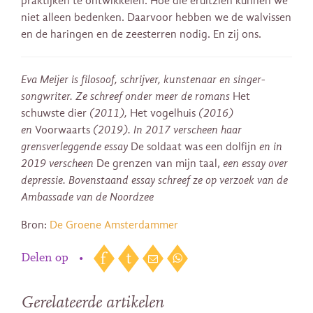
praktijken te ontwikkelen. Hoe die eruitzien kunnen we
niet alleen bedenken. Daarvoor hebben we de walvissen
en de haringen en de zeesterren nodig. En zij ons.
Eva Meijer is filosoof, schrijver, kunstenaar en singer-
songwriter. Ze schreef onder meer de romans
Het
schuwste dier
(2011),
Het vogelhuis
(2016)
en
Voorwaarts
(2019). In 2017 verscheen haar
grensverleggende essay
De soldaat was een dolfijn
en in
2019 verscheen
De grenzen van mijn taal,
een essay over
depressie. Bovenstaand essay schreef ze op verzoek van de
Ambassade van de Noordzee
Bron:
De Groene Amsterdammer
Delen op
•
Gerelateerde artikelen