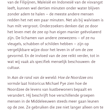
van de Filipijnen, Maleisië en Indonesië van de visvangst
leeft, kunnen wel dertien minuten onder water blijven
zonder adem te halen – de meeste andere mensen
redden het net een paar minuten. Net als bij walvissen is
hun milt vergroot. Onderzoekers denken dat ze door
het leven met de zee op hun eigen manier geëvolueerd
zijn. De lichamen van andere zeewezens – of ze nu
vleugels, schubben of schilden hebben – zijn op
vergelijkbare wijze door het leven in of om de zee
gevormd. En de invloed van de zee reikt verder, tot in
wat wij vaak als specifiek menselijk beschouwen: de
cultuur.
In
Aan de rand van de wereld: Hoe de Noordzee ons
vormde
laat historicus Michael Pye zien hoe de
Noordzee de levens van kustbewoners bepaalt en
verandert. Hij beschrijft hoe verschillende groepen
mensen in de Middeleeuwen steeds meer gaan leunen
op de zee. Ze gebruiken die zee niet langer alleen om te