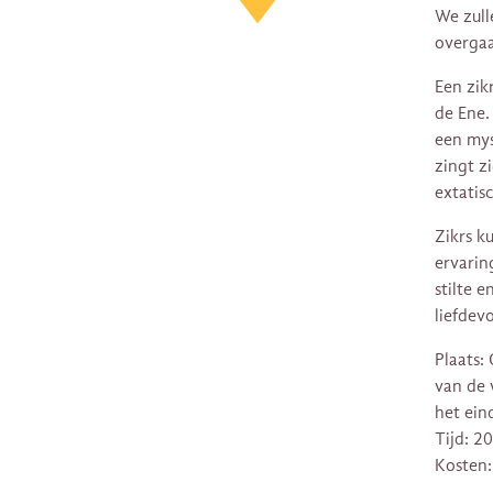
We zull
overgaa
Een zik
de Ene.
een mys
zingt z
extatis
Zikrs k
ervarin
stilte 
liefdev
Plaats:
van de 
het ein
Tijd: 20
Kosten: 