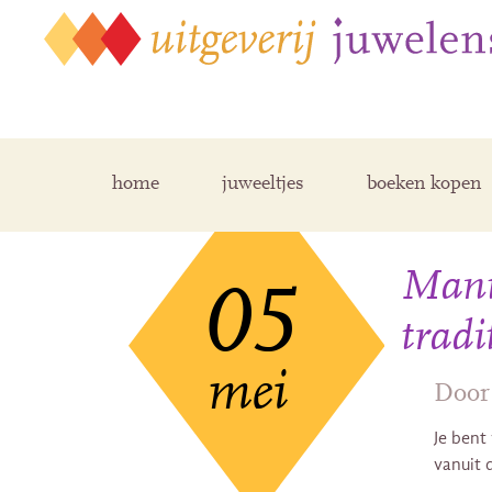
home
juweeltjes
boeken kopen
Mantr
05
tradi
mei
Door
Je bent
vanuit 