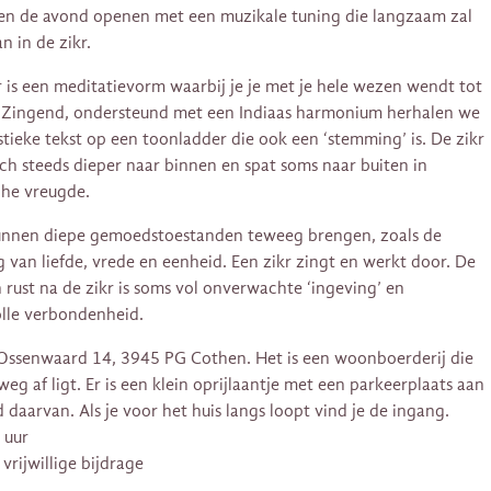
en de avond openen met een muzikale tuning die langzaam zal
n in de zikr.
r is een meditatievorm waarbij je je met je hele wezen wendt tot
 Zingend, ondersteund met een Indiaas harmonium herhalen we
tieke tekst op een toonladder die ook een ‘stemming’ is. De zikr
ich steeds dieper naar binnen en spat soms naar buiten in
che vreugde.
unnen diepe gemoedstoestanden teweeg brengen, zoals de
g van liefde, vrede en eenheid. Een zikr zingt en werkt door. De
en rust na de zikr is soms vol onverwachte ‘ingeving’ en
olle verbondenheid.
 Ossenwaard 14, 3945 PG Cothen. Het is een woonboerderij die
weg af ligt. Er is een klein oprijlaantje met een parkeerplaats aan
d daarvan. Als je voor het huis langs loopt vind je de ingang.
 uur
vrijwillige bijdrage