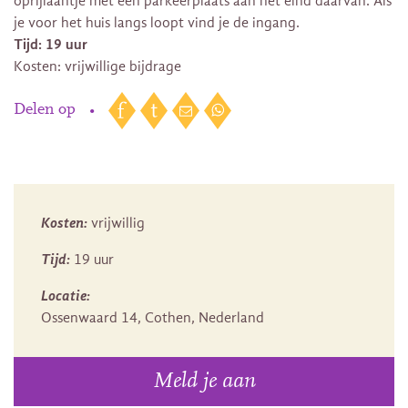
oprijlaantje met een parkeerplaats aan het eind daarvan. Als
je voor het huis langs loopt vind je de ingang.
Tijd: 19 uur
Kosten: vrijwillige bijdrage
Delen op
•
Kosten:
vrijwillig
Tijd:
19 uur
Locatie:
Ossenwaard 14, Cothen, Nederland
Meld je aan