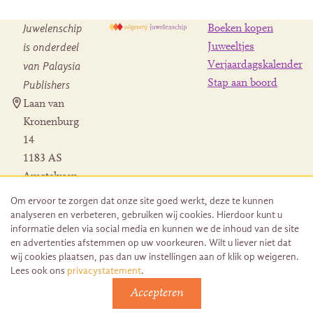
Juwelenschip
Boeken kopen
is onderdeel
Juweeltjes
Verjaardagskalender
van Palaysia
Stap aan boord
Publishers
Laan van
Kronenburg
14
1183 AS
Amstelveen
Contact
Om ervoor te zorgen dat onze site goed werkt, deze te kunnen
Herroeping
analyseren en verbeteren, gebruiken wij cookies. Hierdoor kunt u
bestelling
informatie delen via social media en kunnen we de inhoud van de site
en advertenties afstemmen op uw voorkeuren. Wilt u liever niet dat
wij cookies plaatsen, pas dan uw instellingen aan of klik op weigeren.
Lees ook ons
privacystatement
.
Accepteren
© 2026 Uitgeverij Juwelenschip. Duurzaam ontwikkeld door
Go2People