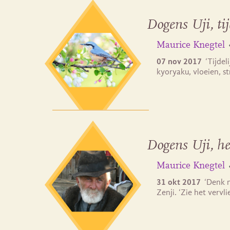
Dogens Uji, tij
Maurice Knegtel
07 nov 2017
‘Tijdel
kyoryaku, vloeien, s
Dogens Uji, he
Maurice Knegtel
31 okt 2017
‘Denk n
Zenji. ‘Zie het vervl