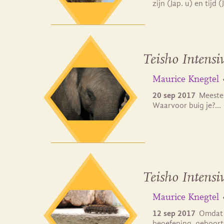
zijn (Jap. u) en tijd (
Teisho Intensi
Maurice Knegtel
20 sep 2017
Meester
Waarvoor buig je?…
Teisho Intens
Maurice Knegtel
12 sep 2017
Omdat a
beoefening, geboor