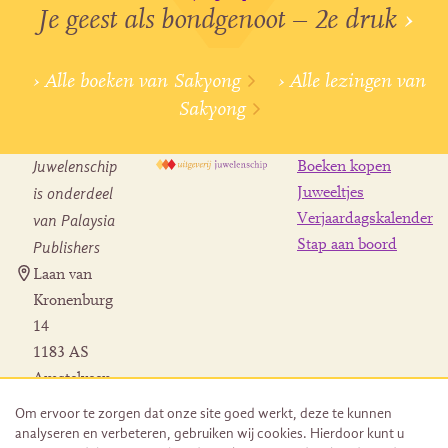
Je geest als bondgenoot – 2e druk
›
› Alle boeken van Sakyong
› Alle lezingen van
Sakyong
Juwelenschip
Boeken kopen
is onderdeel
Juweeltjes
Verjaardagskalender
van Palaysia
Stap aan boord
Publishers
Laan van
Kronenburg
14
1183 AS
Amstelveen
Contact
Om ervoor te zorgen dat onze site goed werkt, deze te kunnen
Herroeping
analyseren en verbeteren, gebruiken wij cookies. Hierdoor kunt u
bestelling