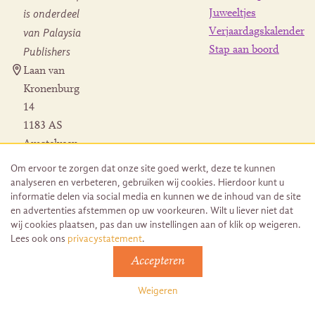
is onderdeel
Juweeltjes
Verjaardagskalender
van Palaysia
Stap aan boord
Publishers
Laan van
Kronenburg
14
1183 AS
Amstelveen
Contact
Om ervoor te zorgen dat onze site goed werkt, deze te kunnen
Herroeping
analyseren en verbeteren, gebruiken wij cookies. Hierdoor kunt u
bestelling
informatie delen via social media en kunnen we de inhoud van de site
en advertenties afstemmen op uw voorkeuren. Wilt u liever niet dat
wij cookies plaatsen, pas dan uw instellingen aan of klik op weigeren.
Lees ook ons
privacystatement
.
Accepteren
© 2026 Uitgeverij Juwelenschip. Duurzaam ontwikkeld door
Go2People
Weigeren
Algemene voorwaarden | Sitemap