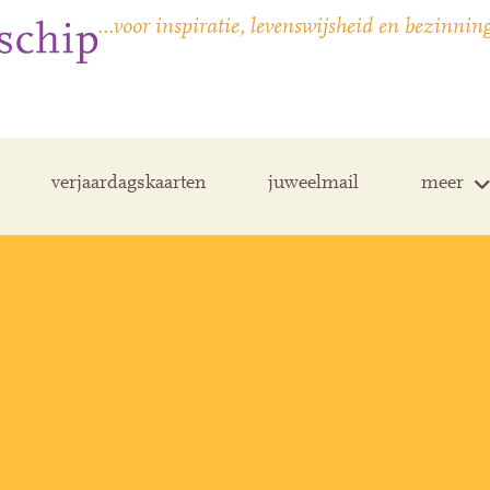
…voor inspiratie, levenswijsheid en bezinnin
verjaardagskaarten
juweelmail
meer