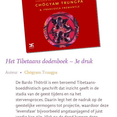
Het Tibetaans dodenboek – 3e druk
Auteur
•
Chögyam Trungpa
De Bardo Thötröl is een beroemd Tibetaans-
boeddhistisch geschrift dat inzicht geeft in de
stadia van de geest tijdens en na het
stervensproces. Daarin legt het de nadruk op de
geestelijke vermogens tot projectie, waardoor deze
‘levensfase’ bijvoorbeeld angstaanjagend of juist
vredig kan zijn. Vlak na de dood kunnen deze