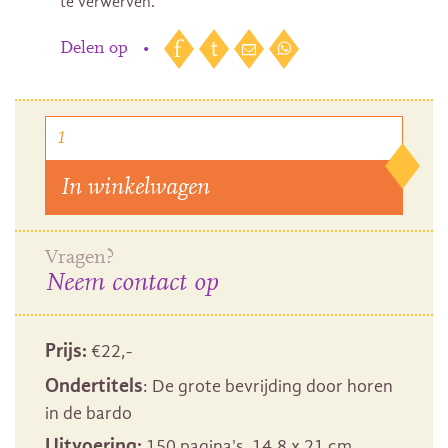
te verwerven.
Delen op
•
In winkelwagen
Vragen?
Neem contact op
Prijs:
€
22
,-
Ondertitels
: De grote bevrijding door horen
in de bardo
Uitvoering:
150 pagina's, 14,8 x 21 cm