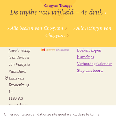
Chögyam Trungpa
De mythe van vrijheid – 4e druk
›
› Alle boeken van Chögyam
› Alle lezingen van
Chögyam
Juwelenschip
Boeken kopen
is onderdeel
Juweeltjes
Verjaardagskalender
van Palaysia
Stap aan boord
Publishers
Laan van
Kronenburg
14
1183 AS
Amstelveen
Contact
Om ervoor te zorgen dat onze site goed werkt, deze te kunnen