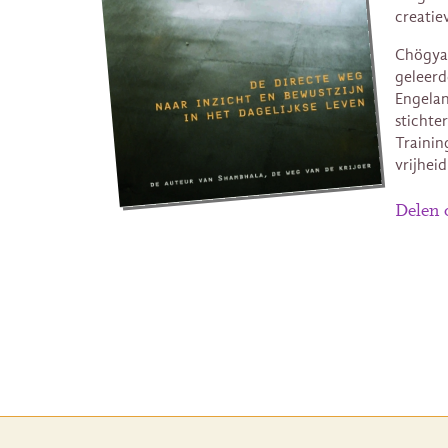
creatie
Chögya
geleerd
Engelan
stichte
Trainin
vrijhei
Delen