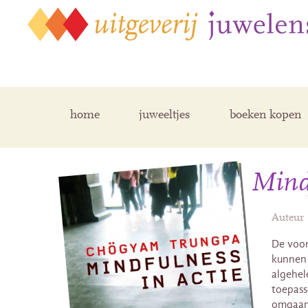
home
juweeltjes
boeken kopen
Mindf
Auteur
De voor
kunnen 
algehel
toepass
omgaan 