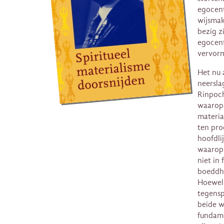
egocent
wijsmak
bezig z
egocent
vervor
Het nu 
neersla
Rinpoch
waarop 
materia
ten pro
hoofdli
waarop 
niet in
boeddhi
Hoewel h
tegensp
beide w
fundame