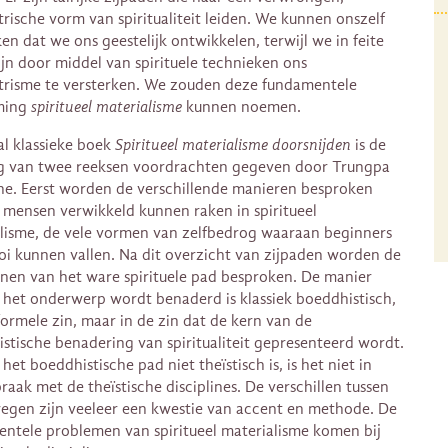
rische vorm van spiritualiteit leiden. We kunnen onszelf
en dat we ons geestelijk ontwikkelen, terwijl we in feite
ijn door middel van spirituele technieken ons
risme te versterken. We zouden deze fundamentele
ming
spiritueel materialisme
kunnen noemen.
al klassieke boek
Spiritueel materialisme doorsnijden
is de
g van twee reeksen voordrachten gegeven door Trungpa
e. Eerst worden de verschillende manieren besproken
mensen verwikkeld kunnen raken in spiritueel
lisme, de vele vormen van zelfbedrog waaraan beginners
oi kunnen vallen. Na dit overzicht van zijpaden worden de
jnen van het ware spirituele pad besproken. De manier
het onderwerp wordt benaderd is klassiek boeddhistisch,
 formele zin, maar in de zin dat de kern van de
stische benadering van spiritualiteit gepresenteerd wordt.
et boeddhistische pad niet theïstisch is, is het niet in
raak met de theïstische disciplines. De verschillen tussen
egen zijn veeleer een kwestie van accent en methode. De
ntele problemen van spiritueel materialisme komen bij