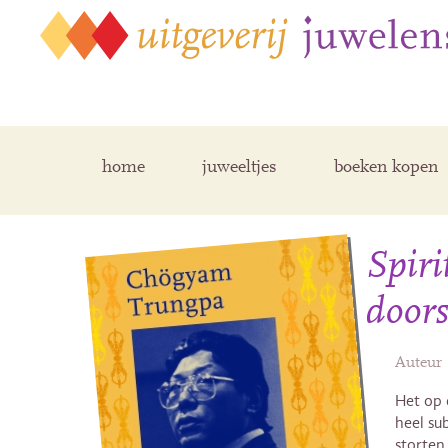
home
juweeltjes
boeken kopen
Spiri
doors
Auteur
Het op 
heel sub
storten