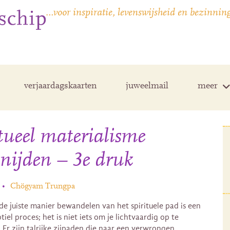
…voor inspiratie, levenswijsheid en bezinnin
verjaardagskaarten
juweelmail
meer
tueel materialisme
nijden – 3e druk
•
Chögyam Trungpa
de juiste manier bewandelen van het spirituele pad is een
tiel proces; het is niet iets om je lichtvaardig op te
. Er zijn talrijke zijpaden die naar een verwrongen,