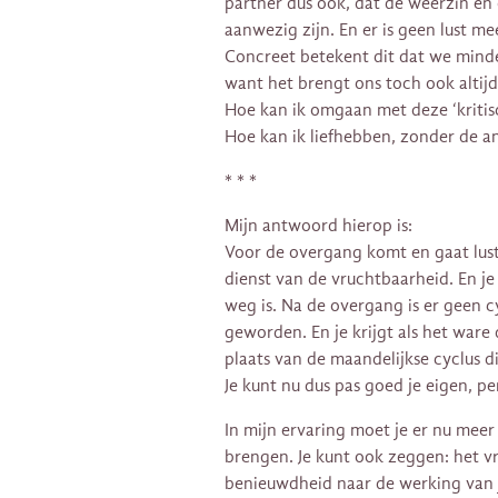
partner dus ook, dat de weerzin en
aanwezig zijn. En er is geen lust me
Concreet betekent dit dat we minde
want het brengt ons toch ook altijd 
Hoe kan ik omgaan met deze ‘kritisc
Hoe kan ik liefhebben, zonder de an
* * *
Mijn antwoord hierop is:
Voor de overgang komt en gaat lust,
dienst van de vruchtbaarheid. En je
weg is. Na de overgang is er geen c
geworden. En je krijgt als het ware d
plaats van de maandelijkse cyclus d
Je kunt nu dus pas goed je eigen, pe
In mijn ervaring moet je er nu meer
brengen. Je kunt ook zeggen: het v
benieuwdheid naar de werking van j