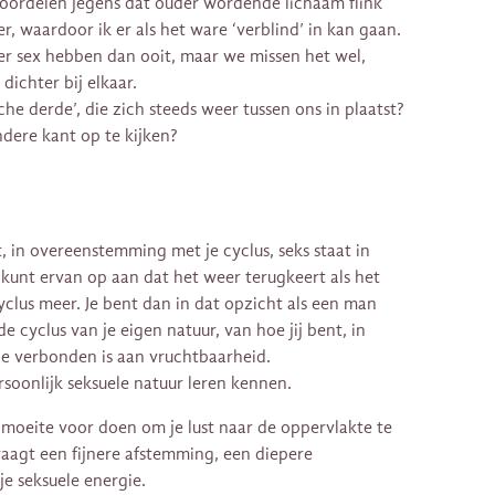
 oordelen jegens dat ouder wordende lichaam flink
er, waardoor ik er als het ware ‘verblind’ in kan gaan.
r sex hebben dan ooit, maar we missen het wel,
dichter bij elkaar.
he derde’, die zich steeds weer tussen ons in plaatst?
dere kant op te kijken?
 in overeenstemming met je cyclus, seks staat in
 kunt ervan op aan dat het weer terugkeert als het
yclus meer. Je bent dan in dat opzicht als een man
e cyclus van je eigen natuur, van hoe jij bent, in
ie verbonden is aan vruchtbaarheid.
rsoonlijk seksuele natuur leren kennen.
 moeite voor doen om je lust naar de oppervlakte te
raagt een fijnere afstemming, een diepere
e seksuele energie.