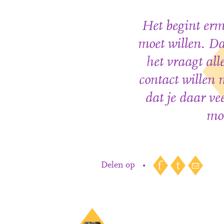
Het begint erm
moet willen. Da
het vraagt all
contact willen m
dat je daar ve
moe
Delen op
•