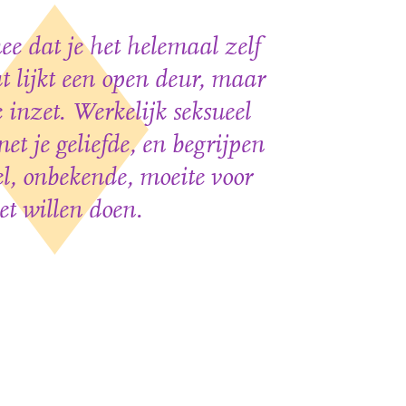
ee dat je het helemaal zelf
t lijkt een open deur, maar
e inzet. Werkelijk seksueel
et je geliefde, en begrijpen
el, onbekende, moeite voor
t willen doen.