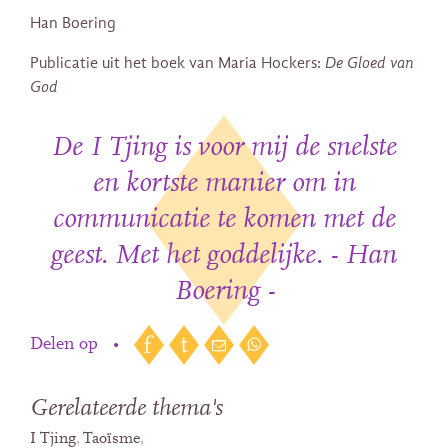
Han Boering
Publicatie uit het boek van Maria Hockers:
De Gloed van
God
De I Tjing is voor mij de snelste
en kortste manier om in
communicatie te komen met de
geest. Met het goddelijke. - Han
Boering -
Delen op
•
Gerelateerde thema's
I Tjing
Taoïsme