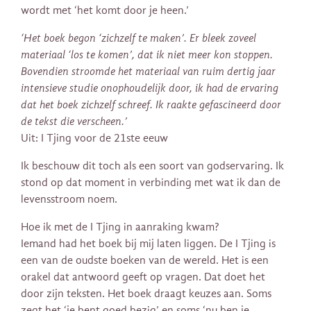
wordt met ‘het komt door je heen.’
‘Het boek begon ‘zichzelf te maken’. Er bleek zoveel
materiaal ‘los te komen’, dat ik niet meer kon stoppen.
Bovendien stroomde het materiaal van ruim dertig jaar
intensieve studie onophoudelijk door, ik had de ervaring
dat het boek zichzelf schreef. Ik raakte gefascineerd door
de tekst die verscheen.’
Uit: I Tjing voor de 21ste eeuw
Ik beschouw dit toch als een soort van godservaring. Ik
stond op dat moment in verbinding met wat ik dan de
levensstroom noem.
Hoe ik met de I Tjing in aanraking kwam?
Iemand had het boek bij mij laten liggen. De I Tjing is
een van de oudste boeken van de wereld. Het is een
orakel dat antwoord geeft op vragen. Dat doet het
door zijn teksten. Het boek draagt keuzes aan. Soms
zegt het ‘je bent goed bezig’ en soms ‘nu ben je