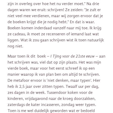
zijn in overleg over hoe het nu verder moet.” Na drie
dagen waren we eruit: schrijven! Ze zeiden: “Je zult er
niet veel mee verdienen, maar wij zorgen ervoor dat je
de boeken krijgt die je nodig hebt.” En dat is waar.
Boeken komen inderdaad vanzelf naar mij toe. Ik krijg
ze cadeau, ik moet ze recenseren of iemand laat wat
liggen. Wat ik zou gaan schrijven wist ik toen natuurlijk
nog niet.
Maar toen ik dit boek –
I Tjing voor de 21ste eeuw
– aan
het schrijven was, viel dat op zijn plaats. Het was mijn
vierde boek, maar voor het eerst schreef ik op een
manier waarop ik van plan ben om altijd te schrijven.
De metafoor ervoor is ‘niet denken, maar typen’. Hier
heb ik 2,5 jaar over zitten typen. Twaalf uur per dag,
zes dagen in de week. Tussendoor koken voor de
kinderen, vrijdagavond naar de kroeg doorzakken,
zaterdags de kater incasseren, zondag weer typen.
Toen is me wel duidelijk geworden wat er bedoeld