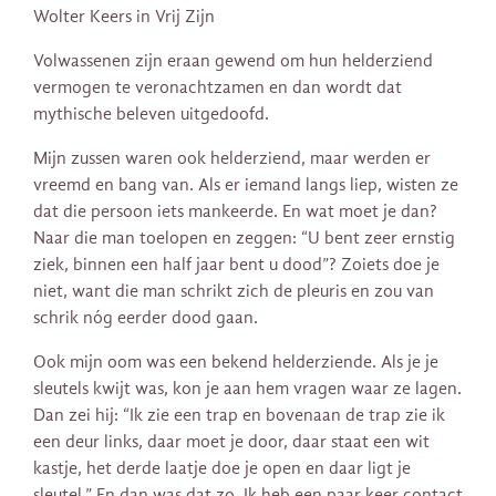
Wolter Keers in Vrij Zijn
Volwassenen zijn eraan gewend om hun helderziend
vermogen te veronachtzamen en dan wordt dat
mythische beleven uitgedoofd.
Mijn zussen waren ook helderziend, maar werden er
vreemd en bang van. Als er iemand langs liep, wisten ze
dat die persoon iets mankeerde. En wat moet je dan?
Naar die man toelopen en zeggen: “U bent zeer ernstig
ziek, binnen een half jaar bent u dood”? Zoiets doe je
niet, want die man schrikt zich de pleuris en zou van
schrik nóg eerder dood gaan.
Ook mijn oom was een bekend helderziende. Als je je
sleutels kwijt was, kon je aan hem vragen waar ze lagen.
Dan zei hij: “Ik zie een trap en bovenaan de trap zie ik
een deur links, daar moet je door, daar staat een wit
kastje, het derde laatje doe je open en daar ligt je
sleutel.” En dan was dat zo. Ik heb een paar keer contact