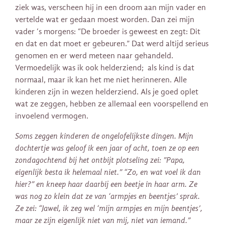
ziek was, verscheen hij in een droom aan mijn vader en
vertelde wat er gedaan moest worden. Dan zei mijn
vader ‘s morgens: “De broeder is geweest en zegt: Dit
en dat en dat moet er gebeuren.” Dat werd altijd serieus
genomen en er werd meteen naar gehandeld.
Vermoedelijk was ik ook helderziend; als kind is dat
normaal, maar ik kan het me niet herinneren. Alle
kinderen zijn in wezen helderziend. Als je goed oplet
wat ze zeggen, hebben ze allemaal een voorspellend en
invoelend vermogen.
Soms zeggen kinderen de ongelofelijkste dingen. Mijn
dochtertje was geloof ik een jaar of acht, toen ze op een
zondagochtend bij het ontbijt plotseling zei: ”Papa,
eigenlijk besta ik helemaal niet.” “Zo, en wat voel ik dan
hier?” en kneep haar daarbij een beetje in haar arm. Ze
was nog zo klein dat ze van ‘armpjes en beentjes’ sprak.
Ze zei: “Jawel, ik zeg wel ‘mijn armpjes en mijn beentjes’,
maar ze zijn eigenlijk niet van mij, niet van iemand.”