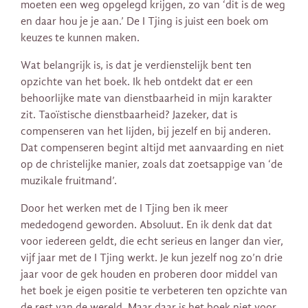
moeten een weg opgelegd krijgen, zo van ‘dit is de weg
en daar hou je je aan.’ De I Tjing is juist een boek om
keuzes te kunnen maken.
Wat belangrijk is, is dat je verdienstelijk bent ten
opzichte van het boek. Ik heb ontdekt dat er een
behoorlijke mate van dienstbaarheid in mijn karakter
zit. Taoïstische dienstbaarheid? Jazeker, dat is
compenseren van het lijden, bij jezelf en bij anderen.
Dat compenseren begint altijd met aanvaarding en niet
op de christelijke manier, zoals dat zoetsappige van ‘de
muzikale fruitmand’.
Door het werken met de I Tjing ben ik meer
mededogend geworden. Absoluut. En ik denk dat dat
voor iedereen geldt, die echt serieus en langer dan vier,
vijf jaar met de I Tjing werkt. Je kun jezelf nog zo’n drie
jaar voor de gek houden en proberen door middel van
het boek je eigen positie te verbeteren ten opzichte van
de rest van de wereld. Maar daar is het boek niet voor