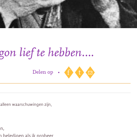
gon lief te hebben….
Delen op
•
n alleen waarschuwingen zijn,
n,
 beledigen als ik probeer