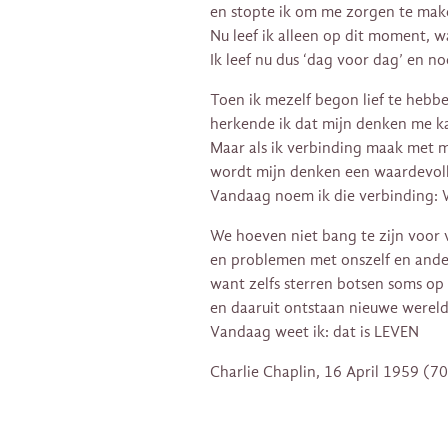
en stopte ik om me zorgen te mak
Nu leef ik alleen op dit moment, wa
Ik leef nu dus ‘dag voor dag’ en
Toen ik mezelf begon lief te hebb
herkende ik dat mijn denken me k
Maar als ik verbinding maak met m
wordt mijn denken een waardevol
Vandaag noem ik die verbinding
We hoeven niet bang te zijn voor v
en problemen met onszelf en ande
want zelfs sterren botsen soms op 
en daaruit ontstaan nieuwe werel
Vandaag weet ik: dat is LEVEN
Charlie Chaplin, 16 April 1959 (7