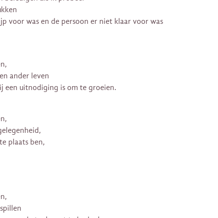
ukken
t rijp voor was en de persoon er niet klaar voor was
n,
een ander leven
ij een uitnodiging is om te groeien.
n,
 gelegenheid,
te plaats ben,
n,
spillen