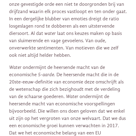
onze gevestigde orde een niet te doorgronden brij van
drijfzand waarin elk proces vastloopt en ten onder gaat.
In een dergelijke blubber van emoties dreigt de ratio
losgeslagen rond te dobberen als een uitstervende
diersoort. Al dat
water
laat ons keuzes maken op basis
van sluimerende en vage gevoelens. Van oude,
onverwerkte sentimenten. Van motieven die we zelf
ook niet altijd helder hebben.
Water
ondermijnt de heersende macht van de
economische
5-aarde.
De heersende macht die in de
20ste-eeuw-definitie van economie deze omschrijft als
de wetenschap die zich bezighoudt met de verdeling
van de schaarse goederen.
Water
ondermijnt de
heersende macht van economische voorspellingen
bijvoorbeeld. Die willen ons doen geloven dat we enkel
uit zijn op het vergroten van onze welvaart. Dat we dus
een economische groei kunnen verwachten in 2017.
Dat we het economische belang van een EU