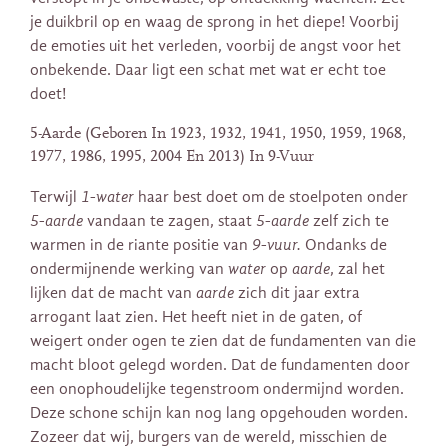
je duikbril op en waag de sprong in het diepe! Voorbij
de emoties uit het verleden, voorbij de angst voor het
onbekende. Daar ligt een schat met wat er echt toe
doet!
5-Aarde (Geboren In 1923, 1932, 1941, 1950, 1959, 1968,
1977, 1986, 1995, 2004 En 2013) In 9-Vuur
Terwijl
1-water
haar best doet om de stoelpoten onder
5-aarde
vandaan te zagen, staat
5-aarde
zelf zich te
warmen in de riante positie van
9-vuur.
Ondanks de
ondermijnende werking van
water
op
aarde
, zal het
lijken dat de macht van
aarde
zich dit jaar extra
arrogant laat zien. Het heeft niet in de gaten, of
weigert onder ogen te zien dat de fundamenten van die
macht bloot gelegd worden. Dat de fundamenten door
een onophoudelijke tegenstroom ondermijnd worden.
Deze schone schijn kan nog lang opgehouden worden.
Zozeer dat wij, burgers van de wereld, misschien de