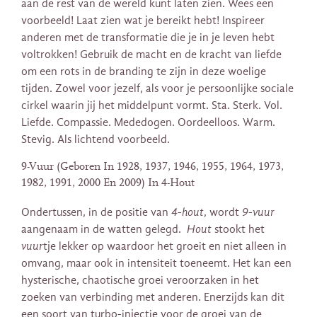
aan de rest van de wereld kunt laten zien. Wees een
voorbeeld! Laat zien wat je bereikt hebt! Inspireer
anderen met de transformatie die je in je leven hebt
voltrokken! Gebruik de macht en de kracht van liefde
om een rots in de branding te zijn in deze woelige
tijden. Zowel voor jezelf, als voor je persoonlijke sociale
cirkel waarin jij het middelpunt vormt. Sta. Sterk. Vol.
Liefde. Compassie. Mededogen. Oordeelloos. Warm.
Stevig. Als lichtend voorbeeld.
9-Vuur (Geboren In 1928, 1937, 1946, 1955, 1964, 1973,
1982, 1991, 2000 En 2009) In 4-Hout
Ondertussen, in de positie van
4-hout
, wordt
9-vuur
aangenaam in de watten gelegd.
Hout
stookt het
vuur
tje lekker op waardoor het groeit en niet alleen in
omvang, maar ook in intensiteit toeneemt. Het kan een
hysterische, chaotische groei veroorzaken in het
zoeken van verbinding met anderen. Enerzijds kan dit
een soort van turbo-injectie voor de groei van de