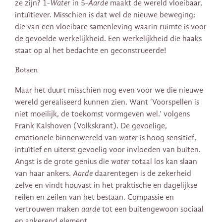
ze zijn? 1-
Water
in 5-
Aarde
maakt de wereld vloeibaar,
intuïtiever. Misschien is dat wel de nieuwe beweging:
die van een vloeibare samenleving waarin ruimte is voor
de gevoelde werkelijkheid. Een werkelijkheid die haaks
staat op al het bedachte en geconstrueerde!
Botsen
Maar het duurt misschien nog even voor we die nieuwe
wereld gerealiseerd kunnen zien. Want ‘Voorspellen is
niet moeilijk, de toekomst vormgeven wel.’ volgens
Frank Kalshoven (Volkskrant). De gevoelige,
emotionele binnenwereld van
water
is hoog sensitief,
intuïtief en uiterst gevoelig voor invloeden van buiten.
Angst is de grote genius die
water
totaal los kan slaan
van haar ankers.
Aarde
daarentegen is de zekerheid
zelve en vindt houvast in het praktische en dagelijkse
reilen en zeilen van het bestaan. Compassie en
vertrouwen maken
aarde
tot een buitengewoon sociaal
en ankerend element.