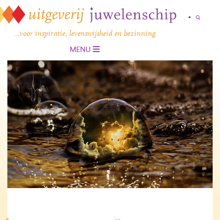
…voor inspiratie, levenswijsheid en bezinning
MENU