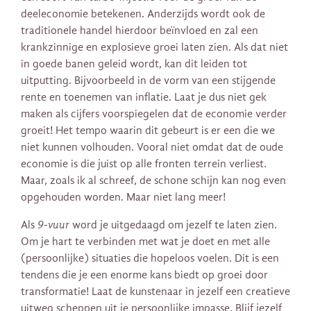
deeleconomie betekenen. Anderzijds wordt ook de
traditionele handel hierdoor beïnvloed en zal een
krankzinnige en explosieve groei laten zien. Als dat niet
in goede banen geleid wordt, kan dit leiden tot
uitputting. Bijvoorbeeld in de vorm van een stijgende
rente en toenemen van inflatie. Laat je dus niet gek
maken als cijfers voorspiegelen dat de economie verder
groeit! Het tempo waarin dit gebeurt is er een die we
niet kunnen volhouden. Vooral niet omdat dat de oude
economie is die juist op alle fronten terrein verliest.
Maar, zoals ik al schreef, de schone schijn kan nog even
opgehouden worden. Maar niet lang meer!
Als
9-vuur
word je uitgedaagd om jezelf te laten zien.
Om je hart te verbinden met wat je doet en met alle
(persoonlijke) situaties die hopeloos voelen. Dit is een
tendens die je een enorme kans biedt op groei door
transformatie! Laat de kunstenaar in jezelf een creatieve
uitweg scheppen uit je persoonlijke impasse. Blijf jezelf