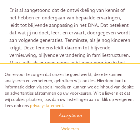
Er is al aangetoond dat de ontwikkeling van kennis of
het hebben en ondergaan van bepaalde ervaringen,
leidt tot blijvende aanpassing in het DNA. Dat betekent
dat wat jij nu doet, leert en ervaart, doorgegeven wordt
aan volgende generaties. Tenminste, als je nog kinderen
krijgt. Deze tendens leidt daarom tot blijvende
vernieuwing, blijvende verandering in familiestructuren.
Maar zelfs als er geen nageslacht meer voor jou in het
verschiet ligt, levert jouw ontwikkeling een bijdrage aan
Om ervoor te zorgen dat onze site goed werkt, deze te kunnen
de ontwikkeling van het wereld DNA.
analyseren en verbeteren, gebruiken wij cookies. Hierdoor kunt u
informatie delen via social media en kunnen we de inhoud van de site
Reden genoeg om van de bank af te komen, de tv naar
en advertenties afstemmen op uw voorkeuren. Wilt u liever niet dat
de kringloop te brengen en weer een studieboek ter
wij cookies plaatsen, pas dan uw instellingen aan of klik op weigeren.
hand te nemen. Hard werken, hard studeren werpt dit
Lees ook ons
privacystatement
.
jaar zijn vruchten af! Niet alleen in de vorm van
Accepteren
persoonlijke groei, maar ook in de vorm van de groei
van je bedrijf of carrière. Het zal je in ieder geval geen
Weigeren
windeieren leggen!