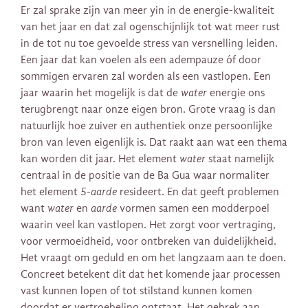
Er zal sprake zijn van meer yin in de energie-kwaliteit
van het jaar en dat zal ogenschijnlijk tot wat meer rust
in de tot nu toe gevoelde stress van versnelling leiden.
Een jaar dat kan voelen als een adempauze óf door
sommigen ervaren zal worden als een vastlopen. Een
jaar waarin het mogelijk is dat de
water
energie ons
terugbrengt naar onze eigen bron. Grote vraag is dan
natuurlijk hoe zuiver en authentiek onze persoonlijke
bron van leven eigenlijk is. Dat raakt aan wat een thema
kan worden dit jaar. Het element
water
staat namelijk
centraal in de positie van de Ba Gua waar normaliter
het element
5-aarde
resideert. En dat geeft problemen
want
water
en
aarde
vormen samen een modderpoel
waarin veel kan vastlopen. Het zorgt voor vertraging,
voor vermoeidheid, voor ontbreken van duidelijkheid.
Het vraagt om geduld en om het langzaam aan te doen.
Concreet betekent dit dat het komende jaar processen
vast kunnen lopen of tot stilstand kunnen komen
doordat er vertroebeling ontstaat. Het gebrek aan