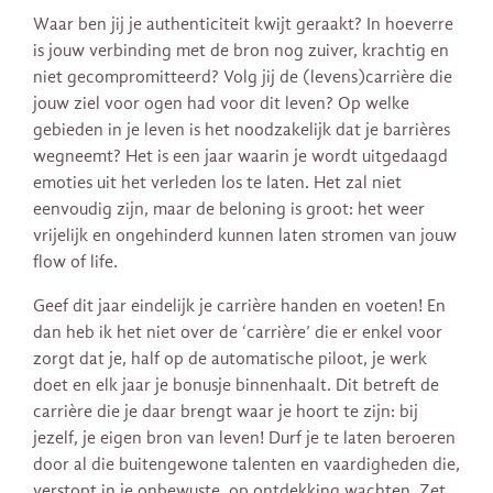
Waar ben jij je authenticiteit kwijt geraakt? In hoeverre
is jouw verbinding met de bron nog zuiver, krachtig en
niet gecompromitteerd? Volg jij de (levens)carrière die
jouw ziel voor ogen had voor dit leven? Op welke
gebieden in je leven is het noodzakelijk dat je barrières
wegneemt? Het is een jaar waarin je wordt uitgedaagd
emoties uit het verleden los te laten. Het zal niet
eenvoudig zijn, maar de beloning is groot: het weer
vrijelijk en ongehinderd kunnen laten stromen van jouw
flow of life.
Geef dit jaar eindelijk je carrière handen en voeten! En
dan heb ik het niet over de ‘carrière’ die er enkel voor
zorgt dat je, half op de automatische piloot, je werk
doet en elk jaar je bonusje binnenhaalt. Dit betreft de
carrière die je daar brengt waar je hoort te zijn: bij
jezelf, je eigen bron van leven! Durf je te laten beroeren
door al die buitengewone talenten en vaardigheden die,
verstopt in je onbewuste, op ontdekking wachten. Zet