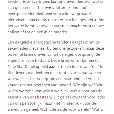
eerste drie afleveringen, laat onomwonden zien wat er
kan gebeuren als het
water
letterlijk ons land
overspoelt. Het biedt een voorschouw op wat ik
hierboven in meer abstracte termen heb geschetst. Als
het
water
komt, verdwijnt status en macht en staan we
collectief tot de nek in de modder.
Een dergelijke energetische tendens daagt uit om de
zekerheden niet meer buiten ons te zoeken, maar deze
boven te laten drijven vanuit de eigen oorsprong, de
eigen bron van bestaan. Deze bron wordt binnen de
Nine Star Ki gekoppeld aan datgeen in ons wat ‘oer’ is.
Wat levens overleeft en de essentie vormt van wie en
wat we zijn. Het vraagt om een naar binnen keren. Het
vraagt om het bevragen van onszelf. Wie zijn we? Wie
willen we zijn? Wat willen we zijn? Wat is voor ons de
essentie van ons bestaan? Dit geldt uiteraard voor ieder
van ons persoonlijk, maar niet minder ook voor de
wereld als geheel. Wat is de aarde voor wereld? Wat wil