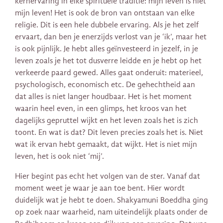
kernervaring in elke spirituele traditie: mijn leven is niet
mijn leven! Het is ook de bron van ontstaan van elke
religie. Dit is een hele dubbele ervaring. Als je het zelf
ervaart, dan ben je enerzijds verlost van je ‘ik’, maar het
is ook pijnlijk. Je hebt alles geïnvesteerd in jezelf, in je
leven zoals je het tot dusverre leidde en je hebt op het
verkeerde paard gewed. Alles gaat onderuit: materieel,
psychologisch, economisch etc. De gehechtheid aan
dat alles is niet langer houdbaar. Het is het moment
waarin heel even, in een glimps, het kroos van het
dagelijks gepruttel wijkt en het leven zoals het is zich
toont. En wat is dat? Dit leven precies zoals het is. Niet
wat ik ervan hebt gemaakt, dat wijkt. Het is niet mijn
leven, het is ook niet ‘mij’.
Hier begint pas echt het volgen van de ster. Vanaf dat
moment weet je waar je aan toe bent. Hier wordt
duidelijk wat je hebt te doen. Shakyamuni Boeddha ging
op zoek naar waarheid, nam uiteindelijk plaats onder de