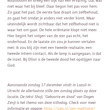
Bodhiboom en kreeg een dijk van een ervaring. Dat was
niet waar het bij bleef. Daar begon het pas voor hem.
Zo gaat het pad. De eerste fase draait om zelfbehoud,
zo gaat het omdat je anders niet verder komt. Maar
uiteindelijk wordt zichtbaar dat het zelfbehoud niet is
waar het om gaat. De hele oriëntatie klopt niet meer.
Hier begint het volgen van de ster pas echt, het
onderhoud. En de laatste zin zou je kunnen vertalen
met: ik zou blij zijn met een tweede realisatie, een
tweede intiem contact. Als de lamp is aangegaan, is dat
de inzet. Bij Elliot is de tweede dood het opstijgen naar
God.
Aanstaande zondag 17 december vindt in Lazuli in
Utrecht de allerlaatste stille zen zondag plaats op deze
locatie. De tekst Shoji, ‘Geboorte en dood’ van Dogen
Zenji is het thema van deze stiltedag. Check voor meer
informatie en opgave:
https://izen.nl/zen-meditatie/