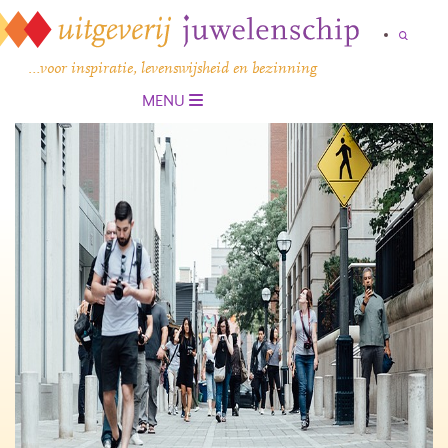
…voor inspiratie, levenswijsheid en bezinning
MENU