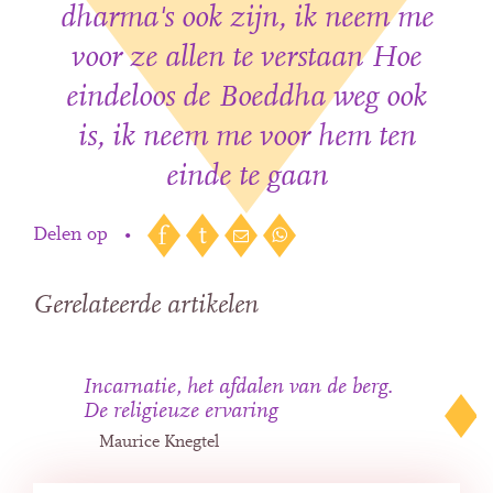
dharma's ook zijn, ik neem me
voor ze allen te verstaan Hoe
eindeloos de Boeddha weg ook
is, ik neem me voor hem ten
einde te gaan
Delen op
•
Gerelateerde artikelen
Incarnatie, het afdalen van de berg.
De religieuze ervaring
Maurice Knegtel