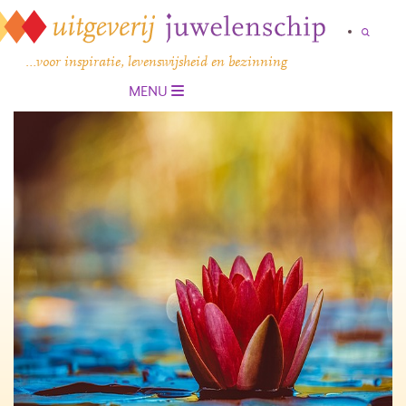
…voor inspiratie, levenswijsheid en bezinning
MENU